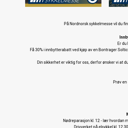
På Nordnorsk sykkelmesse vil du f
Innb
Er du 
Få 30% i innbytterabatt ved kjøp av en Bontrager Solti
Din sikkerhet er viktig for oss, derfor ønsker vi a
Prøv en 
Nødreparasjon kl. 12 - lær hvordan m
Drivverket på elsykkel kl. 12.3