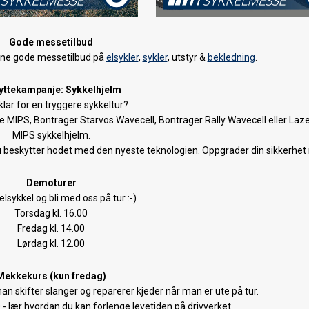
Gode messetilbud
inne gode messetilbud på
elsykler
,
sykler
, utstyr &
bekledning
.
yttekampanje: Sykkelhjelm
klar for en tryggere sykkeltur?
ce MIPS, Bontrager Starvos Wavecell, Bontrager Rally Wavecell eller Laze
MIPS sykkelhjelm.
t du beskytter hodet med den nyeste teknologien. Oppgrader din sikkerhet 
Demoturer
elsykkel og bli med oss på tur :-)
Torsdag kl. 16.00
Fredag kl. 14.00
Lørdag kl. 12.00
Mekkekurs (kun fredag)
an skifter slanger og reparerer kjeder når man er ute på tur.
0 - lær hvordan du kan forlenge levetiden på drivverket.