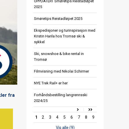
OPPDATERT Smøretips Reistadløpet
2025
Smøretips Reistadløpet 2025
Ekspedisjoner og turinspirasjon med
Kristin Harila hos Tromsø ski &
sykkel
Ski, snowshoe & bike rental in
Tromsø
Filmvisning med Nikolai Schirmer
NYE Trek Rail+ er her
ler fra
Forhåndsbestilling langrennsski
2024/25
1
2
3
4
5
6
7
8
9
Vis alle (9)