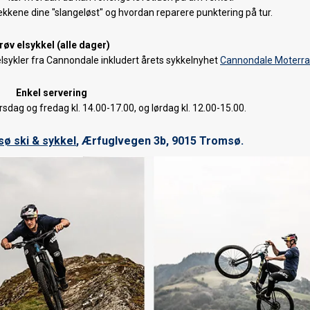
dekkene dine "slangeløst" og hvordan reparere punktering på tur.
røv elsykkel (alle dager)
e elsykler fra Cannondale inkludert årets sykkelnyhet
Cannondale Moterra
Enkel servering
rsdag og fredag kl. 14.00-17.00, og lørdag kl. 12.00-15.00.
ø ski & sykkel
, Ærfuglvegen 3b, 9015 Tromsø.