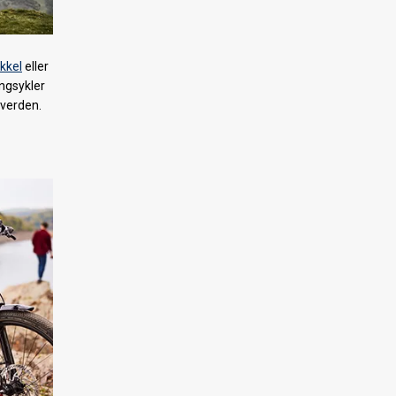
kkel
eller
engsykler
lverden.