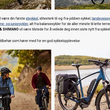
l være din første
elsykkel
, slitesterk til-og-fra-jobben sykkel,
landeveissy
ne- og juniorsykler
, alt fra balansesykler for de aller minste til lette terr
 & SHIMANO
vil være tilstede for å veilede deg innen siste nytt fra sykke
v tilbehør som hører med for en god sykkelopplevelse.