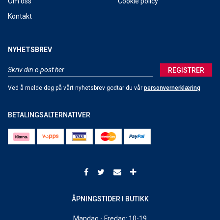
Om oss
Cookie policy
Kontakt
#Sykkelheltfestivalen
Salomon Freeski - Moment's notice
NYHETSBREV
Burfjord lyktene er på lager!
REGISTRER
Line Sick Day 110
Ved å melde deg på vårt nyhetsbrev godtar du vår
personvernerklæring
Koronaviruset
BETALINGSALTERNATIVER
ÅPNINGSTIDER I BUTIKK
Mandag - Fredag: 10-19