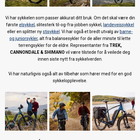
Nordnorsk Sykkelmesse 2018
Vi har sykkelen som passer akkurat ditt bruk. Om det skal være din
Behind the scenes: OL 2018
første
elsykkel
, slitesterk til-og-fra-jobben sykkel,
landeveissykkel
eller en splitter ny
stisykkel
. Vi har også et bredt utvalg av
barne-
Tromsø Skimaraton 2018
og juniorsykler
, alt fra balansesykler for de aller minste til lette
terrengsykler for de eldre. Representanter fra
TREK,
Smøretips Tromsø skimaraton 2018
CANNONDALE & SHIMANO
vil være tilstede for å veilede deg
innen siste nytt fra sykkelverden.
Marcialonga 2018
Sendingsfrister for julegaver 2017
Vi har naturligvis også alt av tilbehør som hører med for en god
sykkelopplevelse.
Åpningstider desember 2017
Nordnorsk skimesse 2017
Forhåndsbestilling av 2018 sykler starter nå!
Forhåndsbestilling langrennski 2017/18
Elsykkeldag hos Tromsø ski & sykkel