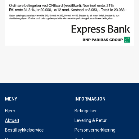
Lagersalg
Vi har tjuvstartet 2016 med splitter nye Cube Reaction El-sykkel
Forhåndsbestilling av langrennsski 15/16
Lavkarittet 2015
Tromsø Sykkelfestival
Trek Powerfly elsykkel
Nordnorsk sykkelmesse 2015
MENY
INFORMASJON
Smøretips for Tromsø skimaraton 2015
Hjem
Betingelser
Tromsø Skimaraton 2015
Aktuelt
Levering & Retur
Åpningstider desember
Bestill sykkelservice
Personvernerklæring
Forhåndsbestilling av 2015 sykler starter nå!