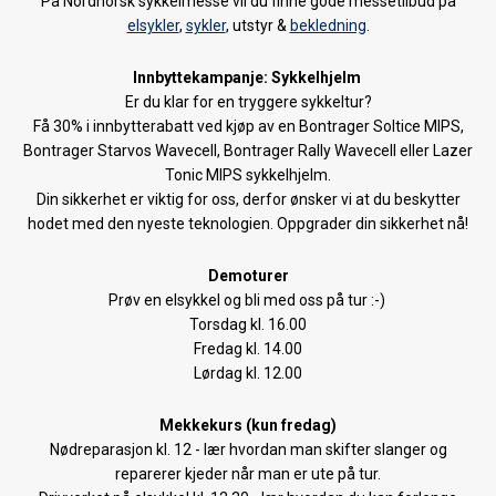
På Nordnorsk sykkelmesse vil du finne gode messetilbud på
Bakgårdssalg 11-12. Oktober 2019
elsykler
,
sykler
, utstyr &
bekledning
.
Forhåndsbestilling av 2020 SANTA CRUZ sykler
Innbyttekampanje: Sykkelhjelm
Er du klar for en tryggere sykkeltur?
Forhåndsbestilling av 2020 TREK sykler starter nå!
Få 30% i innbytterabatt ved kjøp av en Bontrager Soltice MIPS,
Bontrager Starvos Wavecell, Bontrager Rally Wavecell eller Lazer
Forhåndsbestilling langrennski 2019/20
Tonic MIPS sykkelhjelm.
Din sikkerhet er viktig for oss, derfor ønsker vi at du beskytter
2020 Santa Cruz Tallboy
hodet med den nyeste teknologien. Oppgrader din sikkerhet nå!
2020 Trek Fuel EX
Demoturer
2020 Santa Cruz Hightower
Prøv en elsykkel og bli med oss på tur :-)
Torsdag kl. 16.00
Terrengsykkel-legenden Gary Fisher kommer til Lavkarittet
Fredag kl. 14.00
Lørdag kl. 12.00
Lyst å prøve fulldempet ELSYKKEL?
Mekkekurs (kun fredag)
Shop Ride 2019
Nødreparasjon kl. 12 - lær hvordan man skifter slanger og
reparerer kjeder når man er ute på tur.
Elsykkeldag 15. Juni