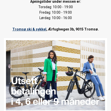
Åpningstider under messen er:
Torsdag: 10:00 - 19:00
Tromsø Sykkelfestival 2017
Fredag: 10:00
- 19:00
Tour de Lax 2017
Lørdag: 10:00 - 16:00
Shimano Service Center
Tromsø ski & sykkel
, Ærfuglvegen 3b, 9015 Tromsø.
Nordnorsk Sykkelmesse 2017
Nordnorsk skimesse 2016
Høstsalg sykkel
Cube Touring Hybrid 400 El-Sykkel
Tromsø Sykkelfestival 2016
Tour De Lax 2016
ENDELIG: Smøremelding Tromsø Skimaraton 2016
Tromsø Skimaraton 2016