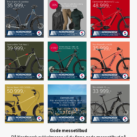
Forhåndsbestilling langrennsski 2022/23
Trek Fuel EXe - Vanlige spørsmål
Trek Fuel EXE - En ny æra er i emning
Forhåndsbestilling langrennsski 2021/22
BCA Tracker 2 oppdatering
Splitter nye Trek Slash er lansert!
Forhåndsbestilling av 2021 SANTA CRUZ sykler
VI HAR FLYTTET
Velg riktig Elykkel
Den nye 2020 Trek Rail & Powerfly - i butikken nå!
Gode messetilbud
Nordnorsk Skimesse 2019