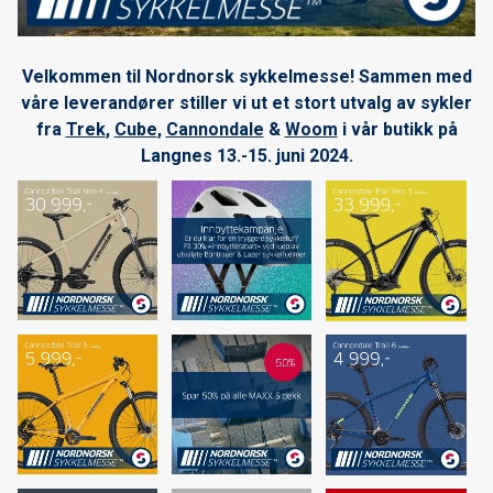
Ski, snowshoe & bike rental in Tromsø
Filmvisning med Nikolai Schirmer
Velkommen til Nordnorsk sykkelmesse! Sammen med
våre leverandører stiller vi ut et stort utvalg av sykler
NYE Trek Rail+ er her
fra
Trek
,
Cube
,
Cannondale
&
Woom
i vår butikk på
Forhåndsbestilling langrennsski 2024/25
Langnes 13.-15. juni 2024.
Nordnorsk sykkelmesse 2024
Cannondale Moterra SL
Forhåndsbestilling av 2024 Cannondale & Trek sykler
Norske ski siden 1906
Forhåndsbestilling langrennsski 2023/24
Kom og prøv fulldempet elsykkel
Nordnorsk sykkelmesse 2023