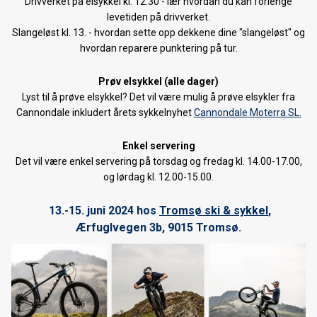
Drivverket på elsykkel kl. 12.30 - lær hvordan du kan forlenge
levetiden på drivverket.
Nordnorsk sykkelmesse 2019
Slangeløst kl. 13. - hvordan sette opp dekkene dine "slangeløst" og
Smøretips: Kvaløya Skimaraton 2019
hvordan reparere punktering på tur.
Smøretips: Tromsø skimaraton 2019
Prøv elsykkel (alle dager)
Lyst til å prøve elsykkel? Det vil være mulig å prøve elsykler fra
Velge riktig fjellski
Cannondale inkludert årets sykkelnyhet
Cannondale Moterra SL.
Nordnorsk skimesse 2018
Enkel servering
Det vil være enkel servering på torsdag og fredag kl. 14.00-17.00,
Forhåndsbestilling av 2019 TREK sykler starter nå!
og lørdag kl. 12.00-15.00.
Forhåndsbestilling langrennski 2018/19
13.-15. juni 2024 hos
Tromsø ski & sykkel
,
Sykkeldemo 01.09.18
Ærfuglvegen 3b, 9015 Tromsø.
Forhåndsbestilling av 2019 SANTA CRUZ sykler
ShopRide
Elsykkeldag 16. juni