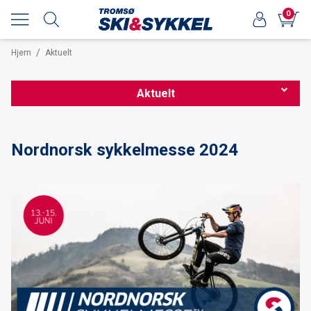
0
/
Hjem
Aktuelt
Aktuelt
Nordnorsk sykkelmesse 2026
Nordnorsk sykkelmesse 2024
Forhåndsbestilling av langrennsski 25/26
Nordnorsk sykkelmesse 2025
OPPDATERT Smøretips Reistadløpet 2025
Smøretips Reistadløpet 2025
Ekspedisjoner og turinspirasjon med Kristin Harila hos Tromsø
ski & sykkel