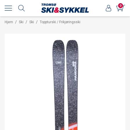
0
/
/
/
Hjem
Ski
Ski
Toppturski / Frikjøringsski