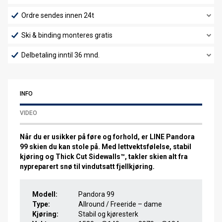
Ordre sendes innen 24t
Ski & binding monteres gratis
Delbetaling inntil 36 mnd.
INFO
VIDEO
Når du er usikker på føre og forhold, er
LINE Pandora
99
skien du kan stole på. Med lettvektsfølelse, stabil
kjøring og Thick Cut Sidewalls™, takler skien alt fra
nypreparert snø til vindutsatt fjellkjøring.
Modell:
Pandora 99
Type:
Allround / Freeride – dame
Kjøring:
Stabil og kjøresterk