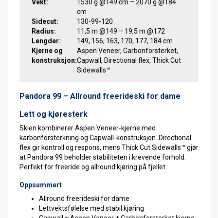
Vekt:
1530 g @149 cm – 2070 g @184
cm
Sidecut:
130-99-120
Radius:
11,5 m @149 – 19,5 m @172
Lengder:
149, 156, 163, 170, 177, 184 cm
Kjerne og
Aspen Veneer, Carbonforsterket,
konstruksjon:
Capwall, Directional flex, Thick Cut
Sidewalls™
Pandora 99 – Allround freerideski for dame
Lett og kjøresterk
Skien kombinerer Aspen Veneer-kjerne med
karbonforsterkning og Capwall-konstruksjon. Directional
flex gir kontroll og respons, mens Thick Cut Sidewalls™ gjør
at Pandora 99 beholder stabiliteten i krevende forhold.
Perfekt for freeride og allround kjøring på fjellet.
Oppsummert
Allround freerideski for dame
Lettvektsfølelse med stabil kjøring
Capwall + Aspen Veneer + Carbonforsterket kjerne