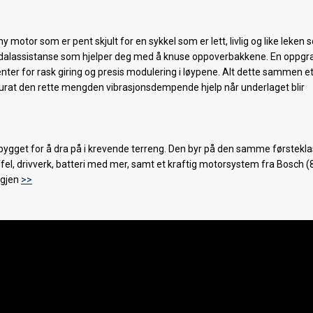
 motor som er pent skjult for en sykkel som er lett, livlig og like leken
pedalassistanse som hjelper deg med å knuse oppoverbakkene. En oppgr
r for rask giring og presis modulering i løypene. Alt dette sammen et 
urat den rette mengden vibrasjonsdempende hjelp når underlaget blir
g bygget for å dra på i krevende terreng. Den byr på den samme førstekl
ffel, drivverk, batteri med mer, samt et kraftig motorsystem fra Bosch 
igjen
>>