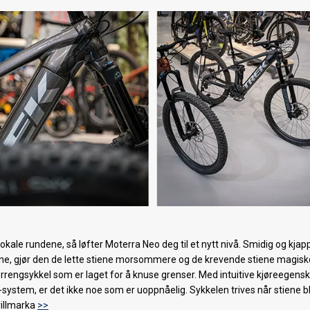
 lokale rundene, så løfter Moterra Neo deg til et nytt nivå. Smidig og kjap
rtene, gjør den de lette stiene morsommere og de krevende stiene magisk
-terrengsykkel som er laget for å knuse grenser. Med intuitive kjøreegens
ystem, er det ikke noe som er uoppnåelig. Sykkelen trives når stiene bl
villmarka
>>