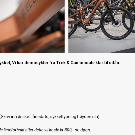
kkel, Vi har demosykler fra Trek & Cannondale klar til utlån.
(Skriv inn ønsket lånedato, sykkeltype og høyden din).
 låneforhold etter dette vil koste kr 800,- pr. døgn.