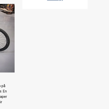
p på
e. En
kaper
ir