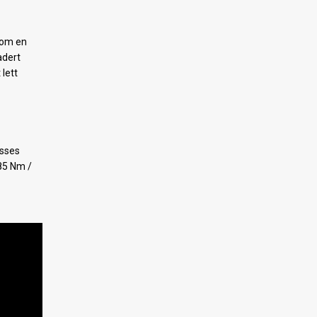
 som en
adert
lett
asses
(85 Nm /