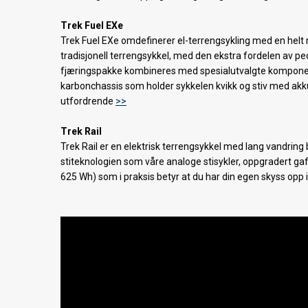
Trek Fuel EXe
Trek Fuel EXe omdefinerer el-terrengsykling med en helt ny
tradisjonell terrengsykkel, med den ekstra fordelen av 
fjæringspakke kombineres med spesialutvalgte komponente
karbonchassis som holder sykkelen kvikk og stiv med akk
utfordrende
>>
Trek Rail
Trek Rail er en elektrisk terrengsykkel med lang vandrin
stiteknologien som våre analoge stisykler, oppgradert ga
625 Wh) som i praksis betyr at du har din egen skyss opp 