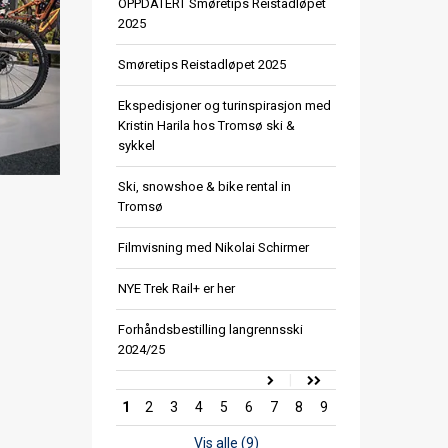
OPPDATERT Smøretips Reistadløpet
2025
Smøretips Reistadløpet 2025
Ekspedisjoner og turinspirasjon med
Kristin Harila hos Tromsø ski &
sykkel
Ski, snowshoe & bike rental in
Tromsø
Filmvisning med Nikolai Schirmer
NYE Trek Rail+ er her
Forhåndsbestilling langrennsski
2024/25
1
2
3
4
5
6
7
8
9
Vis alle (9)