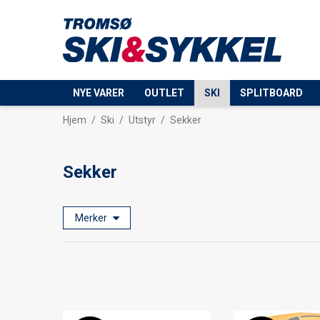
NYE VARER
OUTLET
SKI
SPLITBOARD
Hjem
/
Ski
/
Utstyr
/
Sekker
Sekker
Merker