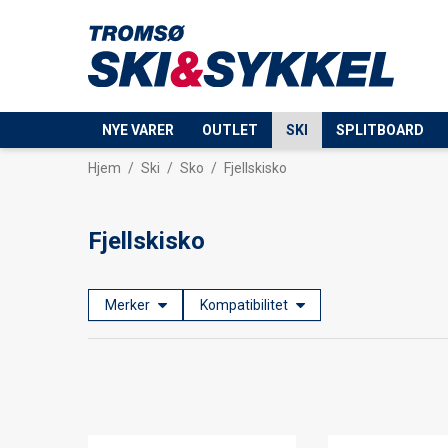
NYE VARER
OUTLET
SKI
SPLITBOARD
Hjem
/
Ski
/
Sko
/
Fjellskisko
Fjellskisko
Merker
Kompatibilitet