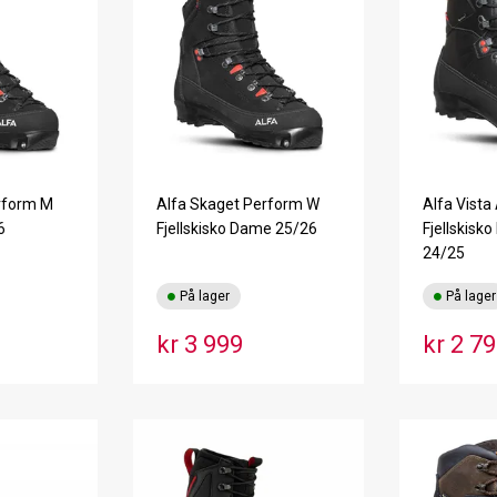
rform M
Alfa Skaget Perform W
Alfa Vista
6
Fjellskisko Dame 25/26
Fjellskisk
24/25
På lager
På lager
kr 3 999
kr 2 7