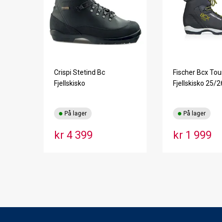
Crispi Stetind Bc
Fischer Bcx Tou
Fjellskisko
Fjellskisko 25/2
På lager
På lager
kr 4 399
kr 1 999