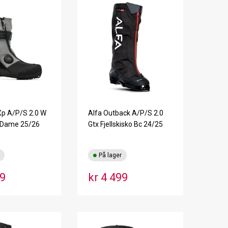
Xp A/P/S 2.0 W
Alfa Outback A/P/S 2.0
o Dame 25/26
Gtx Fjellskisko Bc 24/25
På lager
99
kr 4 499