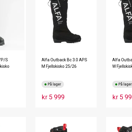
/P/S
Alfa Outback Bc 3.0 APS
Alfa Outba
skisko
M Fjellskisko 25/26
W Fjellski
På lager
På lager
kr 5 999
kr 5 9