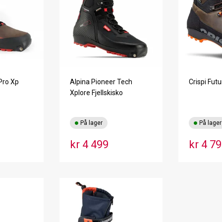
Pro Xp
Alpina Pioneer Tech
Crispi Futu
Xplore Fjellskisko
På lager
På lager
kr 4 499
kr 4 7