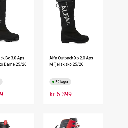
ck Bc 3.0 Aps
Alfa Outback Xp 2.0 Aps
sko Dame 25/26
M Fjellskisko 25/26
På lager
99
kr 6 399