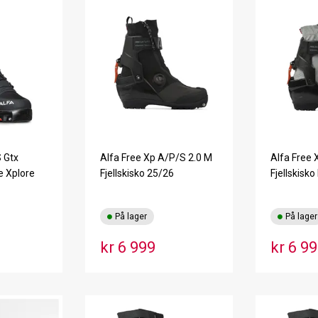
 Gtx
Alfa Free Xp A/P/S 2.0 M
Alfa Free 
e Xplore
Fjellskisko 25/26
Fjellskisk
På lager
På lager
kr 6 999
kr 6 9