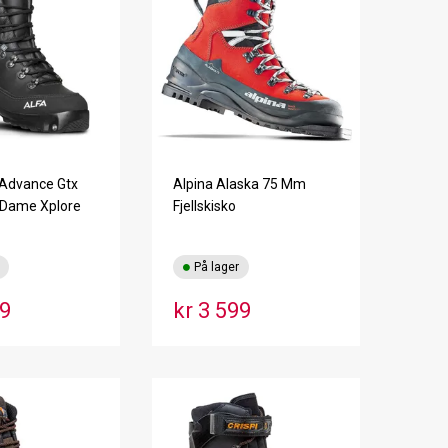
 Advance Gtx
Alpina Alaska 75 Mm
o Dame Xplore
Fjellskisko
På lager
99
kr 3 599