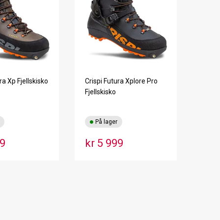
ra Xp Fjellskisko
Crispi Futura Xplore Pro
Fjellskisko
På lager
99
kr 5 999