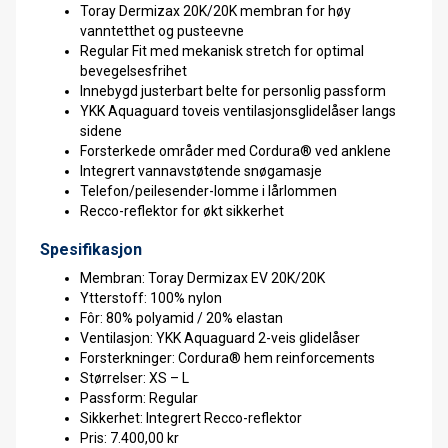
Toray Dermizax 20K/20K membran for høy
vanntetthet og pusteevne
Regular Fit med mekanisk stretch for optimal
bevegelsesfrihet
Innebygd justerbart belte for personlig passform
YKK Aquaguard toveis ventilasjonsglidelåser langs
sidene
Forsterkede områder med Cordura® ved anklene
Integrert vannavstøtende snøgamasje
Telefon/peilesender-lomme i lårlommen
Recco-reflektor for økt sikkerhet
Spesifikasjon
Membran: Toray Dermizax EV 20K/20K
Ytterstoff: 100% nylon
Fôr: 80% polyamid / 20% elastan
Ventilasjon: YKK Aquaguard 2-veis glidelåser
Forsterkninger: Cordura® hem reinforcements
Størrelser: XS – L
Passform: Regular
Sikkerhet: Integrert Recco-reflektor
Pris: 7.400,00 kr