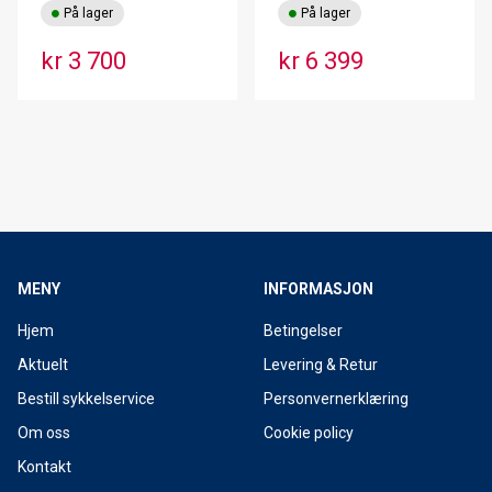
På lager
På lager
kr 3 700
kr 6 399
MENY
INFORMASJON
Hjem
Betingelser
Aktuelt
Levering & Retur
Bestill sykkelservice
Personvernerklæring
Om oss
Cookie policy
Kontakt