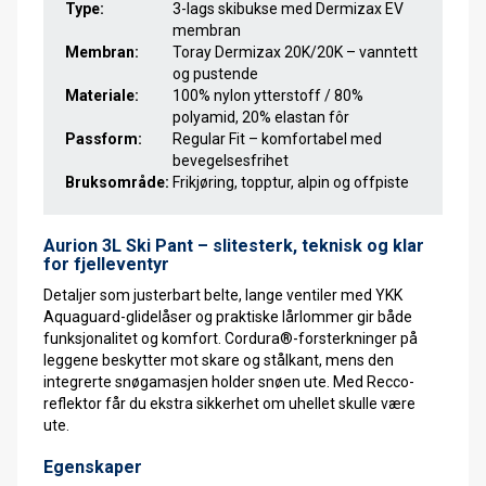
Type:
3-lags skibukse med Dermizax EV
membran
Membran:
Toray Dermizax 20K/20K – vanntett
og pustende
Materiale:
100% nylon ytterstoff / 80%
polyamid, 20% elastan fôr
Passform:
Regular Fit – komfortabel med
bevegelsesfrihet
Bruksområde:
Frikjøring, topptur, alpin og offpiste
Aurion 3L Ski Pant – slitesterk, teknisk og klar
for fjelleventyr
Detaljer som justerbart belte, lange ventiler med YKK
Aquaguard-glidelåser og praktiske lårlommer gir både
funksjonalitet og komfort. Cordura®-forsterkninger på
leggene beskytter mot skare og stålkant, mens den
integrerte snøgamasjen holder snøen ute. Med Recco-
reflektor får du ekstra sikkerhet om uhellet skulle være
ute.
Egenskaper