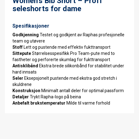
Women's Bib Short – Proff
seleshorts for dame
Spesifikasjoner
Godkjenning
Testet og godkjent av Raphas profesjonelle
team og utøvere
Stoff
Lett og pustende med effektiv fukttransport
Sittepute
Størrelsesspesifikk Pro Team-pute med to
fastheter og perforerte skumlag for fukttransport
Antisklibånd
Ekstra brede silikonbånd for stabilitet under
hard innsats
Seler
Eksepsjonelt pustende med ekstra god stretch i
skuldrene
Konstruksjon
Minimalt antall deler for optimal passform
Detaljer
Trykt Rapha-logo på beina
Anbefalt brukstemperatur
Milde til varme forhold