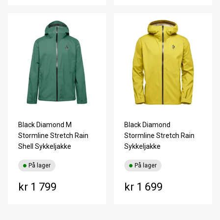
Black Diamond M
Black Diamond
Stormline Stretch Rain
Stormline Stretch Rain
Shell Sykkeljakke
Sykkeljakke
På lager
På lager
kr 1 799
kr 1 699