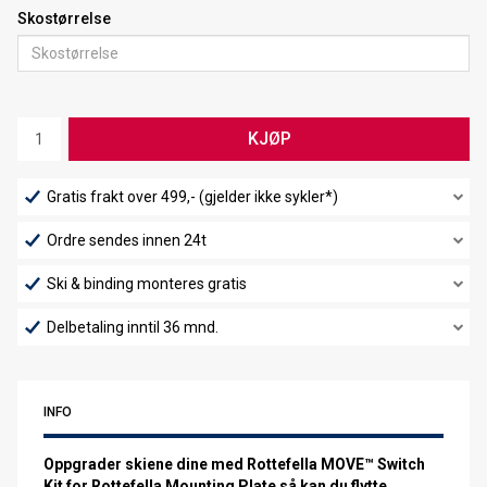
Skostørrelse
KJØP
Gratis frakt over 499,- (gjelder ikke sykler*)
Ordre sendes innen 24t
Ski & binding monteres gratis
Delbetaling inntil 36 mnd.
INFO
Oppgrader skiene dine med Rottefella MOVE™ Switch
Kit for Rottefella Mounting Plate så kan du flytte