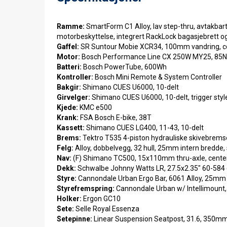
Ramme:
SmartForm C1 Alloy, lav step-thru, avtakba
motorbeskyttelse, integrert RackLock bagasjebrett o
Gaffel:
SR Suntour Mobie XCR34, 100mm vandring, coi
Motor:
Bosch Performance Line CX 250W MY25, 85N
Batteri:
Bosch PowerTube, 600Wh
Kontroller:
Bosch Mini Remote & System Controller
Bakgir:
Shimano CUES U6000, 10-delt
Girvelger:
Shimano CUES U6000, 10-delt, trigger styl
Kjede:
KMC e500
Krank:
FSA Bosch E-bike, 38T
Kassett:
Shimano CUES LG400, 11-43, 10-delt
Brems:
Tektro T535 4-piston hydrauliske skivebrem
Felg:
Alloy, dobbelvegg, 32 hull, 25mm intern bredde,
Nav:
(F) Shimano TC500, 15x110mm thru-axle, cent
Dekk:
Schwalbe Johnny Watts LR, 27.5x2.35" 60-584 
Styre:
Cannondale Urban Ergo Bar, 6061 Alloy, 25mm 
Styrefremspring:
Cannondale Urban w/ Intellimount
Holker:
Ergon GC10
Sete:
Selle Royal Essenza
Setepinne:
Linear Suspension Seatpost, 31.6, 350m