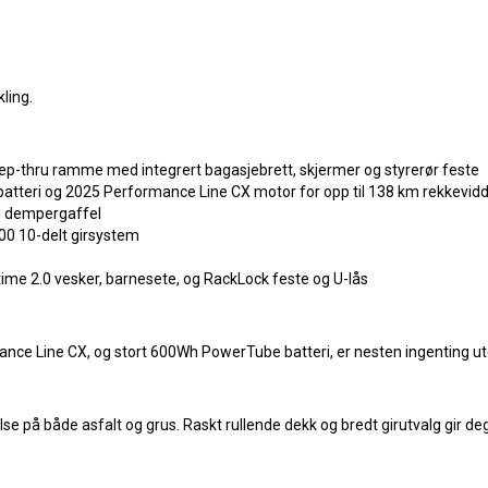
kling.
ep-thru ramme med integrert bagasjebrett, skjermer og styrerør feste
eri og 2025 Performance Line CX motor for opp til 138 km rekkevid
l dempergaffel
00 10-delt girsystem
me 2.0 vesker, barnesete, og RackLock feste og U-lås
nce Line CX, og stort 600Wh PowerTube batteri, er nesten ingenting ut
e på både asfalt og grus. Raskt rullende dekk og bredt girutvalg gir de