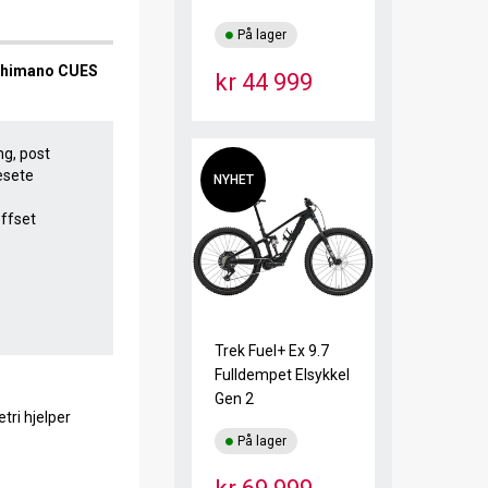
På lager
 Shimano CUES
kr 44 999
ng, post
esete
NYHET
offset
Trek Fuel+ Ex 9.7
Fulldempet Elsykkel
Gen 2
tri hjelper
På lager