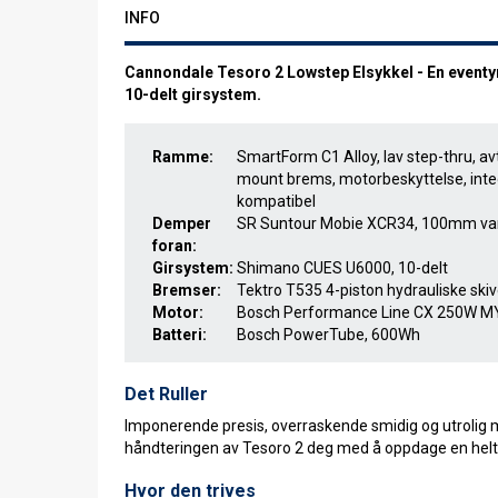
INFO
Cannondale Tesoro 2 Lowstep Elsykkel - En event
10-delt girsystem.
Ramme:
SmartForm C1 Alloy, lav step-thru, a
mount brems, motorbeskyttelse, inte
kompatibel
Demper
SR Suntour Mobie XCR34, 100mm vandr
foran:
Girsystem:
Shimano CUES U6000, 10-delt
Bremser:
Tektro T535 4-piston hydrauliske sk
Motor:
Bosch Performance Line CX 250W M
Batteri:
Bosch PowerTube, 600Wh
Det Ruller
Imponerende presis, overraskende smidig og utrolig m
håndteringen av Tesoro 2 deg med å oppdage en helt n
Hvor den trives