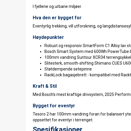
I fjellene og urbane miljøer.
Hva den er bygget for
Eventyrlig trekking, vill utforskning, og langdistansesy
Høydepunkter
Robust og responsiv SmartForm C1 Alloy lav st
Bosch Smart System med 600Wh PowerTube batt
100mm vandring Suntour XCR34 terrengsykke
Slitesterk, smooth-shifting Shimano CUES U60
Støtdempende setepinne
RackLock bagasjebrett - kompatibel med Rackti
Kraft & Stil
Med Bosch’s mest kraftige drivsystem, 2025 Performa
Bygget for eventyr
Tesoro 2 har 100mm vandring foran for balansert ytels
oppsettet for eventyr i terrenget.
Spesifikasjoner