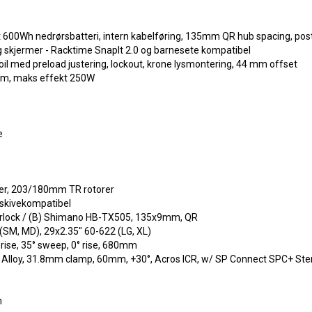
rt 600Wh nedrørsbatteri, intern kabelføring, 135mm QR hub spacing, po
g skjermer - Racktime SnapIt 2.0 og barnesete kompatibel
l med preload justering, lockout, krone lysmontering, 44 mm offset
m, maks effekt 250W
e
ser, 203/180mm TR rotorer
 skivekompatibel
erlock / (B) Shimano HB-TX505, 135x9mm, QR
(SM, MD), 29x2.35" 60-622 (LG, XL)
rise, 35° sweep, 0° rise, 680mm
, Alloy, 31.8mm clamp, 60mm, +30°, Acros ICR, w/ SP Connect SPC+ S
m