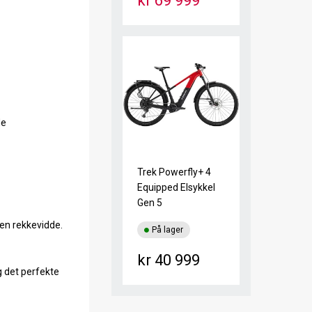
kr 69 999
de
Trek Powerfly+ 4
Equipped Elsykkel
Gen 5
en rekkevidde.
På lager
kr 40 999
g det perfekte