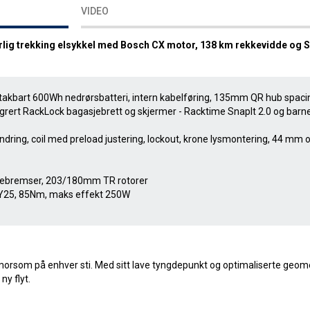
VIDEO
yrlig trekking elsykkel med Bosch CX motor, 138 km rekkevidde og
vtakbart 600Wh nedrørsbatteri, intern kabelføring, 135mm QR hub spaci
grert RackLock bagasjebrett og skjermer - Racktime SnapIt 2.0 og barn
ing, coil med preload justering, lockout, krone lysmontering, 44 mm 
ivebremser, 203/180mm TR rotorer
Y25, 85Nm, maks effekt 250W
orsom på enhver sti. Med sitt lave tyngdepunkt og optimaliserte geome
y flyt.