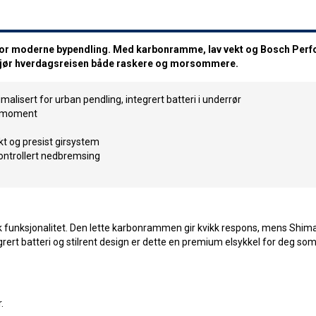
et for moderne bypendling. Med karbonramme, lav vekt og Bosch Per
m gjør hverdagsreisen både raskere og morsommere.
alisert for urban pendling, integrert batteri i underrør
iemoment
t og presist girsystem
kontrollert nedbremsing
 funksjonalitet. Den lette karbonrammen gir kvikk respons, mens Shi
grert batteri og stilrent design er dette en premium elsykkel for deg som
.