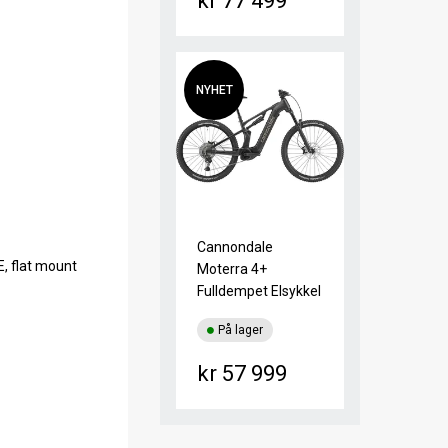
kr 77 499
NYHET
Cannondale
, flat mount
Moterra 4+
Fulldempet Elsykkel
På lager
kr 57 999