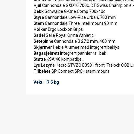
Hjul
Cannondale GXD10 700c, DT Swiss Champion ei
Dekk
Schwalbe G-One Comp 700x40c
Styre
Cannondale Low-Rise Urban, 700 mm
Stem
Cannondale Three Intellimount 90 mm
Holker
Ergo Lock-on Grips
Sadel
Selle Royal Orma Athletic
Setepinne
Cannondale 3 27.2 mm, 400 mm
Skjermer
Hebie Alumee med integrert baklys
Bagasjebrett
Integrert pannier rail bak
Støtte
KSA 40 kompatibel
Lys
Lezyne Hecto STVZO E350+ front, Trelock COB Li
Tilbehør
SP Connect SPC+ stem mount
Vekt: 17.5 kg