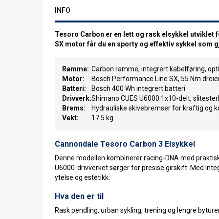
INFO
Tesoro Carbon er en lett og rask elsykkel utvikl
SX motor får du en sporty og effektiv sykkel so
Ramme:
Carbon ramme, integrert kabelføring, optim
Motor:
Bosch Performance Line SX, 55 Nm dre
Batteri:
Bosch 400 Wh integrert batteri
Drivverk:
Shimano CUES U6000 1x10-delt, slitesterk
Brems:
Hydrauliske skivebremser for kraftig og 
Vekt:
17.5 kg
Cannondale Tesoro Carbon 3 Elsykkel
Denne modellen kombinerer racing-DNA med praktisk
U6000-drivverket sørger for presise girskift. Med inte
ytelse og estetikk.
Hva den er til
Rask pendling, urban sykling, trening og lengre byturer