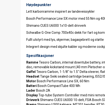
Høydepunkter
Lett karbonramme inspirert av landeveissykler
Bosch Performance Line SX motor med 55 Nm og 400
Shimano CUES U6000 1x10-delt drivverk
Schwalbe G-One Comp 700x40c dekk for fart og kom
Fullt utstyrt med lys, skjermer, bagasjebrett og støtte
Integrert design med skjulte kabler og moderne cockp
Spesifikasjoner
Ramme
Tesoro Carbon, internal downtube battery, i
disc, removable kickstand mount (40 mm Pletscher-s
Gaffel
Tesoro Carbon, 1-1/8" to 1.5" Delta steerer, f
Headset
Tange Seiki sealed cartridge bearing, IS52/
Motor
Bosch Performance Line SX, 60 Nm
Batteri
Bosch CompactTube 400 Wh
Lader
Bosch 2A
Display
Top-tube System Controller med mini remot
Drivverk
Shimano CUES U6000 10-delt, FSA Bosch SX 
Brems
Shimano U300 kalipere, MT201 hendler, RT30