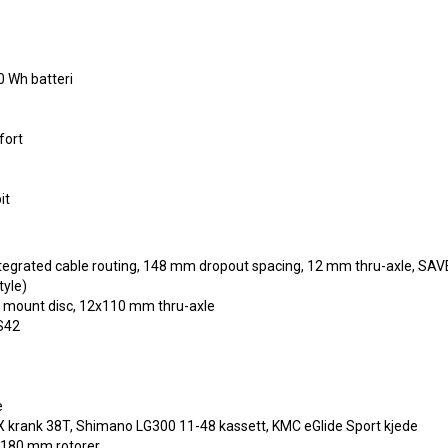
 Wh batteri
fort
it
ntegrated cable routing, 148 mm dropout spacing, 12 mm thru-axle, SAVE
tyle)
lat mount disc, 12x110 mm thru-axle
IS42
e
krank 38T, Shimano LG300 11-48 kassett, KMC eGlide Sport kjede
 180 mm rotorer