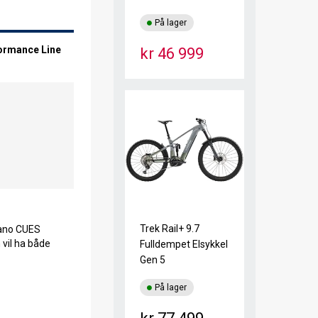
På lager
formance Line
kr 46 999
Trek Rail+ 9.7
mano CUES
 vil ha både
Fulldempet Elsykkel
Gen 5
På lager