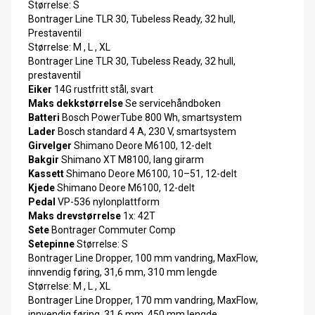
Størrelse: S
Bontrager Line TLR 30, Tubeless Ready, 32 hull,
Prestaventil
Størrelse: M , L , XL
Bontrager Line TLR 30, Tubeless Ready, 32 hull,
prestaventil
Eiker
14G rustfritt stål, svart
Maks dekkstørrelse
Se servicehåndboken
Batteri
Bosch PowerTube 800 Wh, smartsystem
Lader
Bosch standard 4 A, 230 V, smartsystem
Girvelger
Shimano Deore M6100, 12-delt
Bakgir
Shimano XT M8100, lang girarm
Kassett
Shimano Deore M6100, 10–51, 12-delt
Kjede
Shimano Deore M6100, 12-delt
Pedal
VP-536 nylonplattform
Maks drevstørrelse
1x: 42T
Sete
Bontrager Commuter Comp
Setepinne
Størrelse: S
Bontrager Line Dropper, 100 mm vandring, MaxFlow,
innvendig føring, 31,6 mm, 310 mm lengde
Størrelse: M , L , XL
Bontrager Line Dropper, 170 mm vandring, MaxFlow,
innvendig føring, 31,6 mm, 450 mm lengde