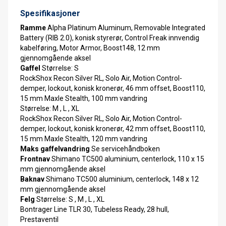
Spesifikasjoner
Ramme
Alpha Platinum Aluminum, Removable Integrated
Battery (RIB 2.0), konisk styrerør, Control Freak innvendig
kabelføring, Motor Armor, Boost148, 12 mm
gjennomgående aksel
Gaffel
Størrelse: S
RockShox Recon Silver RL, Solo Air, Motion Control-
demper, lockout, konisk kronerør, 46 mm offset, Boost110,
15 mm Maxle Stealth, 100 mm vandring
Størrelse: M , L , XL
RockShox Recon Silver RL, Solo Air, Motion Control-
demper, lockout, konisk kronerør, 42 mm offset, Boost110,
15 mm Maxle Stealth, 120 mm vandring
Maks gaffelvandring
Se servicehåndboken
Frontnav
Shimano TC500 aluminium, centerlock, 110 x 15
mm gjennomgående aksel
Baknav
Shimano TC500 aluminium, centerlock, 148 x 12
mm gjennomgående aksel
Felg
Størrelse: S , M , L , XL
Bontrager Line TLR 30, Tubeless Ready, 28 hull,
Prestaventil