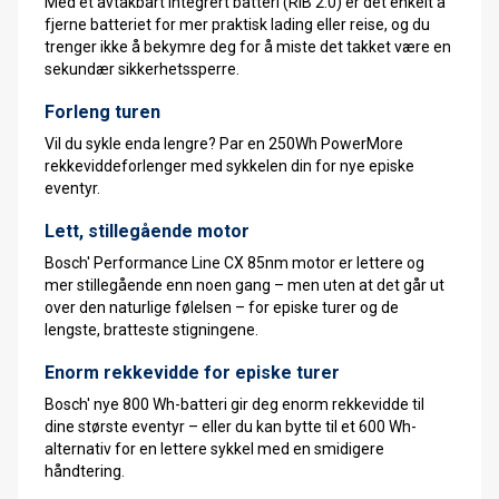
Med et avtakbart integrert batteri (RIB 2.0) er det enkelt å
fjerne batteriet for mer praktisk lading eller reise, og du
trenger ikke å bekymre deg for å miste det takket være en
sekundær sikkerhetssperre.
Forleng turen
Vil du sykle enda lengre? Par en 250Wh PowerMore
rekkeviddeforlenger med sykkelen din for nye episke
eventyr.
Lett, stillegående motor
Bosch' Performance Line CX 85nm motor er lettere og
mer stillegående enn noen gang – men uten at det går ut
over den naturlige følelsen – for episke turer og de
lengste, bratteste stigningene.
Enorm rekkevidde for episke turer
Bosch' nye 800 Wh-batteri gir deg enorm rekkevidde til
dine største eventyr – eller du kan bytte til et 600 Wh-
alternativ for en lettere sykkel med en smidigere
håndtering.