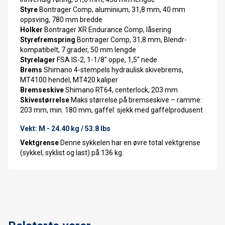
Styre
Bontrager Comp, aluminium, 31,8 mm, 40 mm
oppsving, 780 mm bredde
Holker
Bontrager XR Endurance Comp, låsering
Styrefremspring
Bontrager Comp, 31,8 mm, Blendr-
kompatibelt, 7 grader, 50 mm lengde
Styrelager
FSA IS-2, 1-1/8" oppe, 1,5" nede
Brems
Shimano 4-stempels hydraulisk skivebrems,
MT4100 hendel, MT420 kaliper
Bremseskive
Shimano RT64, centerlock, 203 mm
Skivestørrelse
Maks størrelse på bremseskive – ramme:
203 mm, min. 180 mm, gaffel: sjekk med gaffelprodusent
Vekt: M - 24.40 kg / 53.8 lbs
Vektgrense
Denne sykkelen har en øvre total vektgrense
(sykkel, syklist og last) på 136 kg.