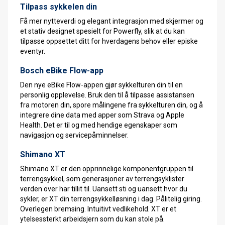
Tilpass sykkelen din
Få mer nytteverdi og elegant integrasjon med skjermer og
et stativ designet spesielt for Powerfly, slik at du kan
tilpasse oppsettet ditt for hverdagens behov eller episke
eventyr.
Bosch eBike Flow-app
Den nye eBike Flow-appen gjør sykkelturen din til en
personlig opplevelse. Bruk den til å tilpasse assistansen
fra motoren din, spore målingene fra sykkelturen din, og å
integrere dine data med apper som Strava og Apple
Health. Det er til og med hendige egenskaper som
navigasjon og servicepåminnelser.
Shimano XT
Shimano XT er den opprinnelige komponentgruppen til
terrengsykkel, som generasjoner av terrengsyklister
verden over har tillit til. Uansett sti og uansett hvor du
sykler, er XT din terrengsykkelløsning i dag. Pålitelig giring.
Overlegen bremsing. Intuitivt vedlikehold. XT er et
ytelsessterkt arbeidsjern som du kan stole på.