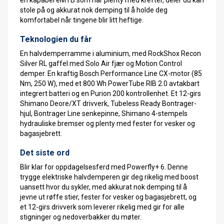
stole på og akkurat nok demping til å holde deg
komfortabel når tingene blir litt heftige.
Teknologien du får
En halvdemperramme i aluminium, med RockShox Recon
Silver RL gaffel med Solo Air fjær og Motion Control
demper. En kraftig Bosch Performance Line CX-motor (85
Nm, 250 W), med et 800 Wh PowerTube RIB 2.0 avtakbart
integrert batteri og en Purion 200 kontrollenhet. Et 12-girs
Shimano Deore/XT drivverk, Tubeless Ready Bontrager-
hjul, Bontrager Line senkepinne, Shimano 4-stempels
hydrauliske bremser og plenty med fester for vesker og
bagasjebrett.
Det siste ord
Blir klar for oppdagelsesferd med Powerfly+ 6. Denne
trygge elektriske halvdemperen gir deg rikelig med boost
uansett hvor du sykler, med akkurat nok demping til å
jevne ut røffe stier, fester for vesker og bagasjebrett, og
et 12-girs drivverk som leverer rikelig med gir for alle
stigninger og nedoverbakker du møter.