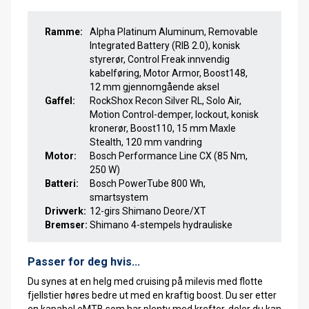
Ramme:
Alpha Platinum Aluminum, Removable
Integrated Battery (RIB 2.0), konisk
styrerør, Control Freak innvendig
kabelføring, Motor Armor, Boost148,
12 mm gjennomgående aksel
Gaffel:
RockShox Recon Silver RL, Solo Air,
Motion Control-demper, lockout, konisk
kronerør, Boost110, 15 mm Maxle
Stealth, 120 mm vandring
Motor:
Bosch Performance Line CX (85 Nm,
250 W)
Batteri:
Bosch PowerTube 800 Wh,
smartsystem
Drivverk:
12-girs Shimano Deore/XT
Bremser:
Shimano 4-stempels hydrauliske
Passer for deg hvis...
Du synes at en helg med cruising på milevis med flotte
fjellstier høres bedre ut med en kraftig boost. Du ser etter
en kapabel eMTB som har plenty med krefter, deler du kan