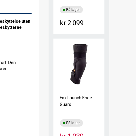
På lager
eskyttelse uten
kr 2 099
beskytterne
fort. Den
uren.
Fox Launch Knee
Guard
På lager