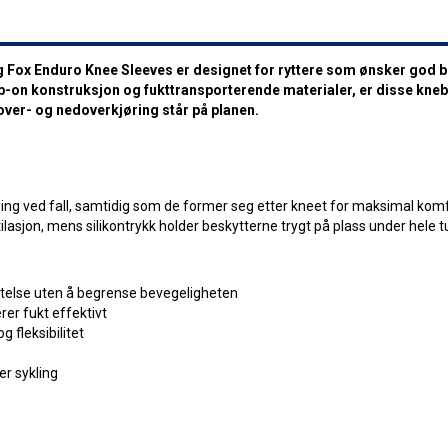
g
Fox Enduro Knee Sleeves er designet for ryttere som ønsker god b
lip-on konstruksjon og fukttransporterende materialer, er disse kne
over- og nedoverkjøring står på planen.
ing ved fall, samtidig som de former seg etter kneet for maksimal kom
asjon, mens silikontrykk holder beskytterne trygt på plass under hele t
telse uten å begrense bevegeligheten
er fukt effektivt
 fleksibilitet
er sykling