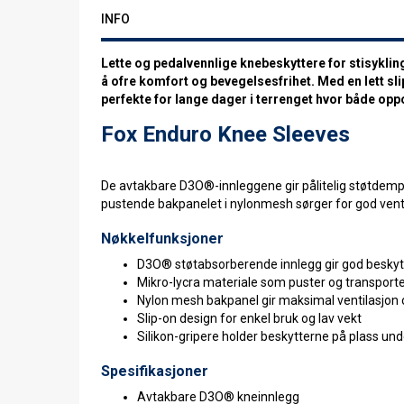
INFO
Lette og pedalvennlige knebeskyttere for stisyklin
å ofre komfort og bevegelsesfrihet. Med en lett s
perfekte for lange dager i terrenget hvor både opp
Fox Enduro Knee Sleeves
De avtakbare D3O®-innleggene gir pålitelig støtdemp
pustende bakpanelet i nylonmesh sørger for god ventil
Nøkkelfunksjoner
D3O® støtabsorberende innlegg gir god beskyt
Mikro-lycra materiale som puster og transporter
Nylon mesh bakpanel gir maksimal ventilasjon og
Slip-on design for enkel bruk og lav vekt
Silikon-gripere holder beskytterne på plass und
Spesifikasjoner
Avtakbare D3O® kneinnlegg