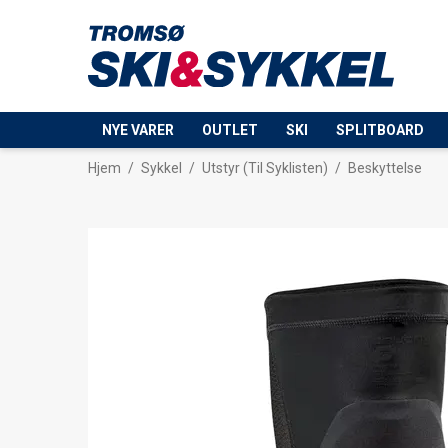
NYE VARER
OUTLET
SKI
SPLITBOARD
Hjem
/
Sykkel
/
Utstyr (Til Syklisten)
/
Beskyttelse