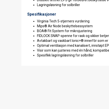
Lagringsløsning for solbriller
Spesifikasjoner
Virginia Tech 5-stjerners vurdering
Mips® Air Node beskyttelsessystem
BOA® Fit System for mikrojustering
FIDLOCK SNAP-spenne for rask og sikker betje
Avtakbart og vaskbart Ionic+® innerfôr som er 
Optimal ventilasjon med kanalisert, innstøpt EPS
Visir som kan justeres med én hånd, kompatibel
Spesifikk lagringsløsning for solbriller