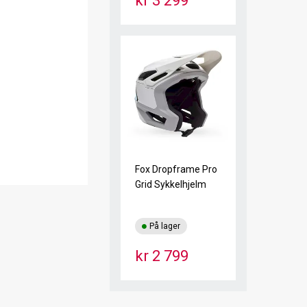
kr 3 299
Fox Dropframe Pro
Grid Sykkelhjelm
På lager
kr 2 799