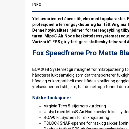
INFO
Ytelsesorientert åpen stihjelm med toppkarakter. F
profesjonelle terrengsyklister og har fått Virginia
Denne høykvalitets hjelmen for terrengsykling tilb
turen. Mips® Air Node beskyttelsessystemet reduser
Varizorb™ EPS gir ytterligere støtbeskyttelse ved 
Fox Speedframe Pro Matte Bl
BOA® Fit Systemet gir mulighet for mikrojustering fo
håndterer lukt samtidig som det transporterer fuktighe
hånd og er kompatibelt med både solbriller og goggles, 
ytelsesorientert stihjelm, har du nettopp funnet den 
Nøkkelfunksjoner
Virginia Tech 5-stjerners vurdering
Utstyrt med Mips® Air Node beskyttelsessyst
BOA® Fit System for mikrojustering
FIDLOCK SNAP-spenne for rask og sikker åpnin
Dobbelt tetthet EPS gir forbedret beskyttelse v