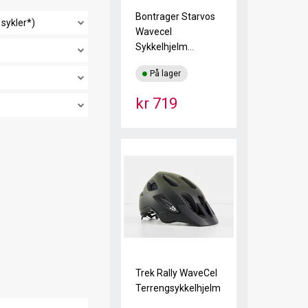
Bontrager Starvos
 sykler*)
Wavecel
Sykkelhjelm
Radioactive Yellow
På lager
kr 719
Trek Rally WaveCel
Terrengsykkelhjelm