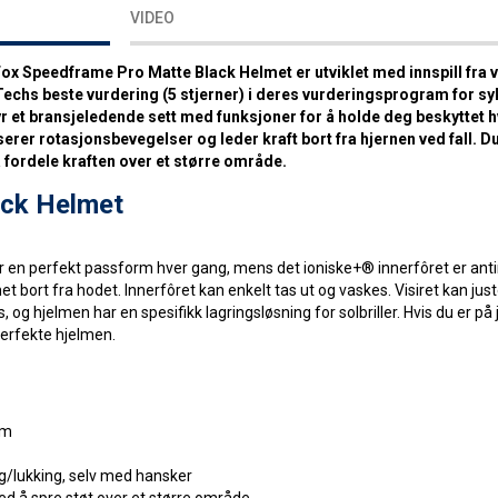
VIDEO
ox Speedframe Pro Matte Black Helmet er utviklet med innspill fra 
 Techs beste vurdering (5 stjerner) i deres vurderingsprogram for sy
yr et bransjeledende sett med funksjoner for å holde deg beskyttet h
er rotasjonsbevegelser og leder kraft bort fra hjernen ved fall. D
å fordele kraften over et større område.
ack Helmet
r en perfekt passform hver gang, mens det ioniske+® innerfôret er anti
t bort fra hodet. Innerfôret kan enkelt tas ut og vaskes. Visiret kan ju
og hjelmen har en spesifikk lagringsløsning for solbriller. Hvis du er på 
perfekte hjelmen.
em
g/lukking, selv med hansker
ed å spre støt over et større område