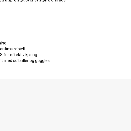
ning
antimikrobielt
 for effektiv kjøling
t med solbriller og goggles