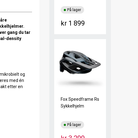
På lager
våre
kr 1 899
kkelhjelmer.
ver gang du tar
ual-density
mikrobielt og
steres med én
jakt etter en
Fox Speedframe Rs
Sykkelhjelm
På lager