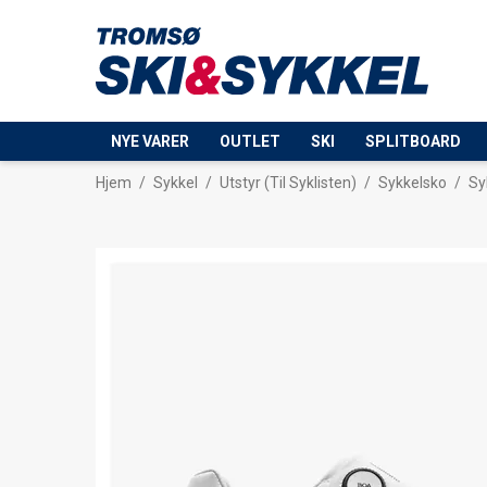
NYE VARER
OUTLET
SKI
SPLITBOARD
Hjem
/
Sykkel
/
Utstyr (Til Syklisten)
/
Sykkelsko
/
Sy