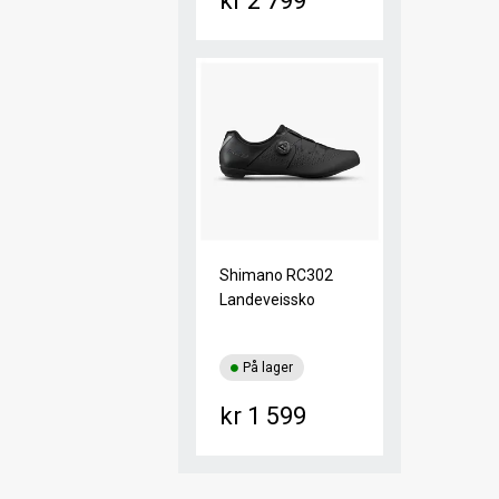
kr 2 799
Shimano RC302
Landeveissko
På lager
kr 1 599