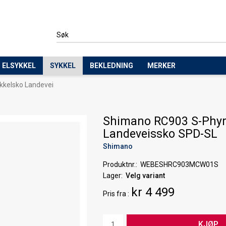
ELSYKKEL
SYKKEL
BEKLEDNING
MERKER
kkelsko Landevei
Shimano RC903 S-Phy
Landeveissko SPD-SL
Shimano
Produktnr.
WEBESHRC903MCW01S
Lager
Velg variant
kr 4 499
Pris
fra
KJØP