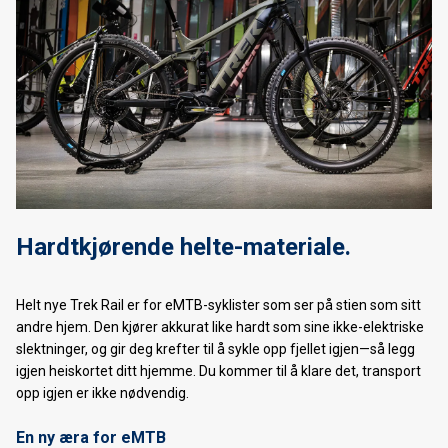
Nordnorsk Skimesse 2019
Bakgårdssalg 11-12. Oktober 2019
Forhåndsbestilling av 2020 SANTA CRUZ sykler
Hardtkjørende helte-materiale.
Helt nye Trek Rail er for eMTB-syklister som ser på stien som sitt
andre hjem. Den kjører akkurat like hardt som sine ikke-elektriske
slektninger, og gir deg krefter til å sykle opp fjellet igjen—så legg
igjen heiskortet ditt hjemme. Du kommer til å klare det, transport
opp igjen er ikke nødvendig.
En ny æra for eMTB