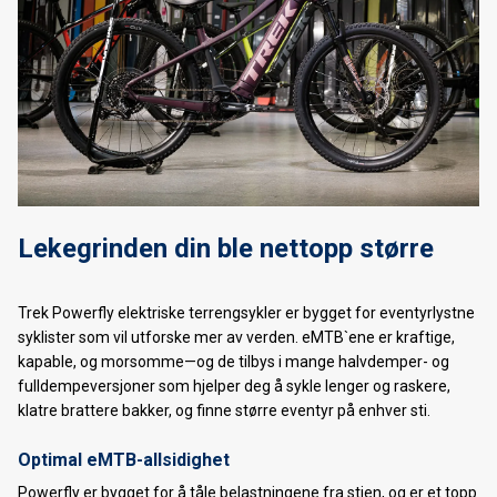
Lekegrinden din ble nettopp større
Trek Powerfly elektriske terrengsykler er bygget for eventyrlystne
syklister som vil utforske mer av verden. eMTB`ene er kraftige,
kapable, og morsomme—og de tilbys i mange halvdemper- og
fulldempeversjoner som hjelper deg å sykle lenger og raskere,
klatre brattere bakker, og finne større eventyr på enhver sti.
Optimal eMTB-allsidighet
Powerfly er bygget for å tåle belastningene fra stien, og er et topp