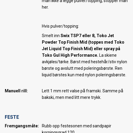
man ikke å legge pulver/topping, stopper man
her.
Hvis pulver/topping:
Smelt inn
Swix TSP7 eller 8,
Toko Jet
Powder Top Finish Mid (toppes med Toko
Jet Liquid Top Finish Mid) eller spray på
Toko Gul High Performance.
La skiene
avkjøles/tørke. Børst med hestehår/stiv nylon
børste og avslutt med poleringsbørste. Ren
liquid børstes kun med nylon poleringsbørste.
Manuell rill:
Lett 1 mm rett valse på framski. Samme på
bakski, men med litt mere trykk.
FESTE
Fremgangsmåte:
Rubb opp festesonen med sandpapir
korningsgrad 120.