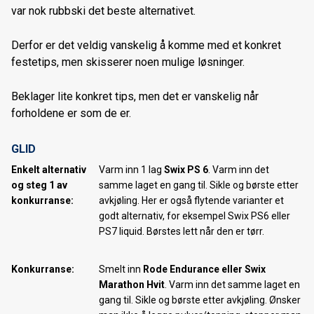
var nok rubbski det beste alternativet.
Nordnorsk Skimesse 2019
Derfor er det veldig vanskelig å komme med et konkret
Bakgårdssalg 11-12. Oktober 2019
festetips, men skisserer noen mulige løsninger.
Forhåndsbestilling av 2020 SANTA CRUZ sykler
Beklager lite konkret tips, men det er vanskelig når
forholdene er som de er.
GLID
E
nkelt alternativ
Varm inn 1 lag
Swix
PS 6
. Varm inn det
og steg 1 av
samme laget en gang til. Sikle og børste etter
konkurranse:
avkjøling. Her er også flytende varianter et
godt alternativ, for eksempel Swix PS6 eller
PS7 liquid. Børstes lett når den er tørr.
Konkurranse:
Smelt inn
Rode Endurance eller
Swix
Marathon Hvit
. Varm inn det samme laget en
gang til. Sikle og børste etter avkjøling. Ønsker