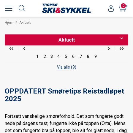
0
/
Hjem
Aktuelt
Aktuelt
1
2
3
4
5
6
7
8
9
Forhåndsbestilling langrennsski 2021/22
Vis alle (9)
BCA Tracker 2 oppdatering
Splitter nye Trek Slash er lansert!
OPPDATERT Smøretips Reistadløpet
Forhåndsbestilling av 2021 SANTA CRUZ sykler
2025
VI HAR FLYTTET
Fortsatt vanskelige smøreforhold. Det som fungerte godt
Velg riktig Elykkel
nede på dagens test, fungerte ikke på toppen (Orta). Mens
det som fungerte bra på toppen, ble alt for glatt nede. I dag
Den nye 2020 Trek Rail & Powerfly - i butikken nå!