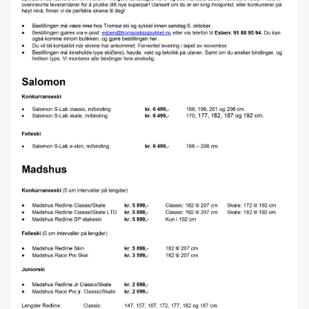
Ski, snowshoe & bike rental in Tromsø
Filmvisning med Nikolai Schirmer
NYE Trek Rail+ er her
Forhåndsbestilling langrennsski 2024/25