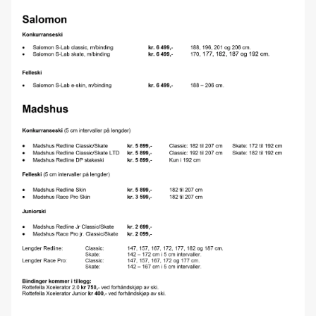
Ski, snowshoe & bike rental in Tromsø
Filmvisning med Nikolai Schirmer
NYE Trek Rail+ er her
Forhåndsbestilling langrennsski 2024/25
Nordnorsk sykkelmesse 2024
Cannondale Moterra SL
Forhåndsbestilling av 2024 Cannondale & Trek sykler
Norske ski siden 1906
Forhåndsbestilling langrennsski 2023/24
Kom og prøv fulldempet elsykkel
Nordnorsk sykkelmesse 2023