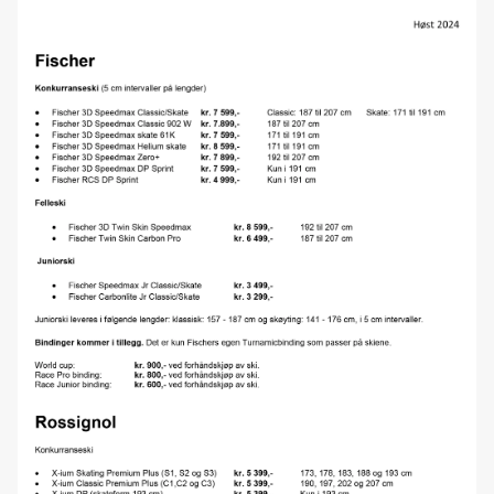
Forhåndsbestilling langrennsski 2022/23
Trek Fuel EXe - Vanlige spørsmål
Trek Fuel EXE - En ny æra er i emning
Forhåndsbestilling langrennsski 2021/22
BCA Tracker 2 oppdatering
Splitter nye Trek Slash er lansert!
Forhåndsbestilling av 2021 SANTA CRUZ sykler
VI HAR FLYTTET
Velg riktig Elykkel
Den nye 2020 Trek Rail & Powerfly - i butikken nå!
Nordnorsk Skimesse 2019