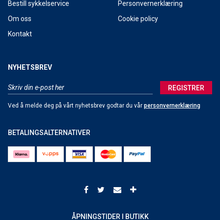
Bestill sykkelservice
Personvernerklæring
Nordnorsk sykkelmesse 2019
Om oss
Cookie policy
Smøretips: Kvaløya Skimaraton 2019
Kontakt
Smøretips: Tromsø skimaraton 2019
NYHETSBREV
Velge riktig fjellski
REGISTRER
Nordnorsk skimesse 2018
Ved å melde deg på vårt nyhetsbrev godtar du vår
personvernerklæring
Forhåndsbestilling av 2019 TREK sykler starter nå!
BETALINGSALTERNATIVER
Forhåndsbestilling langrennski 2018/19
Sykkeldemo 01.09.18
Forhåndsbestilling av 2019 SANTA CRUZ sykler
ShopRide
Elsykkeldag 16. juni
ÅPNINGSTIDER I BUTIKK