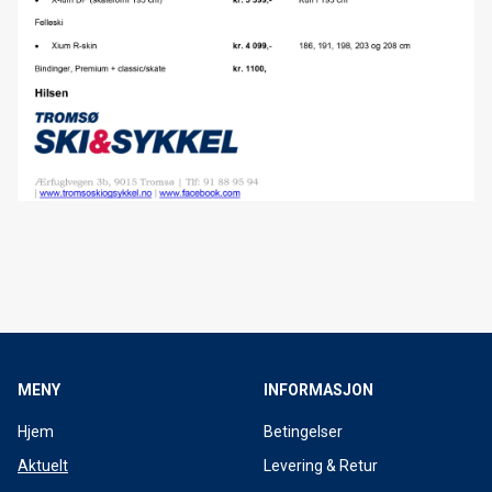
Bakgårdssalg 11-12. Oktober 2019
Forhåndsbestilling av 2020 SANTA CRUZ sykler
Forhåndsbestilling av 2020 TREK sykler starter nå!
Forhåndsbestilling langrennski 2019/20
2020 Santa Cruz Tallboy
2020 Trek Fuel EX
2020 Santa Cruz Hightower
Terrengsykkel-legenden Gary Fisher kommer til Lavkarittet
Lyst å prøve fulldempet ELSYKKEL?
MENY
INFORMASJON
Shop Ride 2019
Hjem
Betingelser
Aktuelt
Levering & Retur
Elsykkeldag 15. Juni