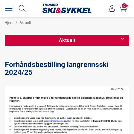
0
/
Hjem
Aktuelt
Aktuelt
Nordnorsk sykkelmesse 2026
Forhåndsbestilling langrennsski
2024/25
Forhåndsbestilling av langrennsski 25/26
Nordnorsk sykkelmesse 2025
OPPDATERT Smøretips Reistadløpet 2025
Smøretips Reistadløpet 2025
Ekspedisjoner og turinspirasjon med Kristin Harila hos Tromsø
ski & sykkel