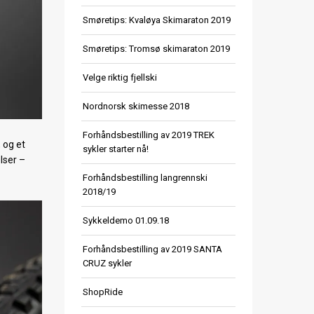
Smøretips: Kvaløya Skimaraton 2019
Smøretips: Tromsø skimaraton 2019
Velge riktig fjellski
Nordnorsk skimesse 2018
Forhåndsbestilling av 2019 TREK
 og et
sykler starter nå!
lser –
Forhåndsbestilling langrennski
2018/19
Sykkeldemo 01.09.18
Forhåndsbestilling av 2019 SANTA
CRUZ sykler
ShopRide