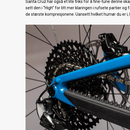
Santa Cruz har også et lite triks for å fine-tune denne s
sett den i “High” for litt mer klaringen i rufsete partier 
de største kompresjonene. Uansett hvilket humør du er i, 