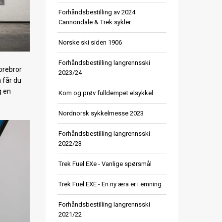
Forhåndsbestilling av 2024
Cannondale & Trek sykler
Norske ski siden 1906
Forhåndsbestilling langrennsski
orebror
2023/24
 får du
g en
Kom og prøv fulldempet elsykkel
Nordnorsk sykkelmesse 2023
Forhåndsbestilling langrennsski
2022/23
Trek Fuel EXe - Vanlige spørsmål
Trek Fuel EXE - En ny æra er i emning
Forhåndsbestilling langrennsski
2021/22