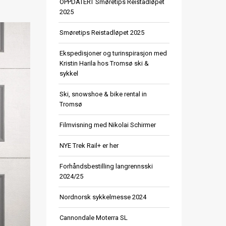
OPPDATERT Smøretips Reistadløpet
2025
Smøretips Reistadløpet 2025
Ekspedisjoner og turinspirasjon med
Kristin Harila hos Tromsø ski &
sykkel
Ski, snowshoe & bike rental in
Tromsø
Filmvisning med Nikolai Schirmer
NYE Trek Rail+ er her
Forhåndsbestilling langrennsski
2024/25
Nordnorsk sykkelmesse 2024
Cannondale Moterra SL