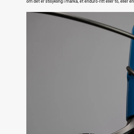
om det er stisykling i marka, et enduro-ritt eller to, eller