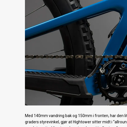
Med 140mm vandring bak og 150mm i fronten, har den lit
graders styrevinkel, gjør at Hightower sitter midt i “allro