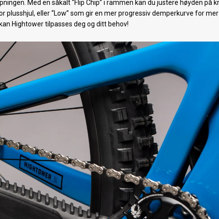
kapningen. Med en såkalt “Flip Chip” i rammen kan du justere høyden på 
og for plusshjul, eller “Low” som gir en mer progressiv demperkurve for mer
kan Hightower tilpasses deg og ditt behov!