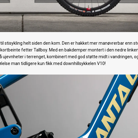
til stisykling helt siden den kom. Den er hakket mer manøvrerbar enn st
r kortbeinte fetter Tallboy. Med en bakdemper montert i den nedre linken
 ujevnheter i terrenget, kombinert med god støtte midt i vandringen, o
ølelse man tidligere kun fikk med downhillsykkelen V10!