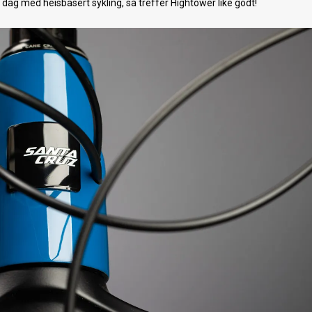
 en dag med heisbasert sykling, så treffer Hightower like godt!