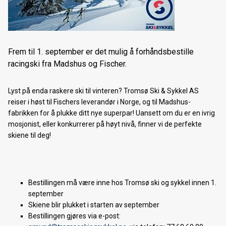
Ski, snowshoe & bike rental in Tromsø
Filmvisning med Nikolai Schirmer
NYE Trek Rail+ er her
Frem til 1. september er det mulig å forhåndsbestille
racingski fra Madshus og Fischer.
Forhåndsbestilling langrennsski 2024/25
Nordnorsk sykkelmesse 2024
Lyst på enda raskere ski til vinteren? Tromsø Ski & Sykkel AS
reiser i høst til Fischers leverandør i Norge, og til Madshus-
Cannondale Moterra SL
fabrikken for å plukke ditt nye superpar! Uansett om du er en ivrig
mosjonist, eller konkurrerer på høyt nivå, finner vi de perfekte
Forhåndsbestilling av 2024 Cannondale & Trek sykler
skiene til deg!
Norske ski siden 1906
Forhåndsbestilling langrennsski 2023/24
Bestillingen må være inne hos Tromsø ski og sykkel innen 1.
Kom og prøv fulldempet elsykkel
september
Skiene blir plukket i starten av september
Nordnorsk sykkelmesse 2023
Bestillingen gjøres via e-post: