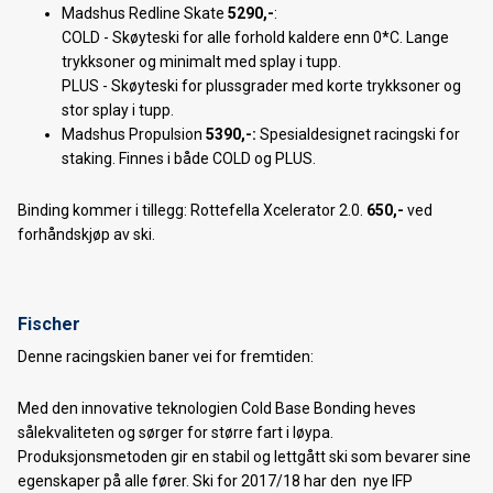
Madshus Redline Skate
5290,-
:
Bakgårdssalg 11-12. Oktober 2019
COLD - Skøyteski for alle forhold kaldere enn 0*C. Lange
trykksoner og minimalt med splay i tupp.
Forhåndsbestilling av 2020 SANTA CRUZ sykler
PLUS - Skøyteski for plussgrader med korte trykksoner og
stor splay i tupp.
Forhåndsbestilling av 2020 TREK sykler starter nå!
Madshus Propulsion
5390,-:
Spesialdesignet racingski for
Forhåndsbestilling langrennski 2019/20
staking. Finnes i både COLD og PLUS.
2020 Santa Cruz Tallboy
Binding kommer i tillegg: Rottefella Xcelerator 2.0.
650,-
ved
forhåndskjøp av ski.
2020 Trek Fuel EX
2020 Santa Cruz Hightower
Fischer
Terrengsykkel-legenden Gary Fisher kommer til Lavkarittet
Denne racingskien baner vei for fremtiden:
Lyst å prøve fulldempet ELSYKKEL?
Med den innovative teknologien Cold Base Bonding heves
Shop Ride 2019
sålekvaliteten og sørger for større fart i løypa.
Produksjonsmetoden gir en stabil og lettgått ski som bevarer sine
Elsykkeldag 15. Juni
egenskaper på alle fører. Ski for 2017/18 har den nye IFP