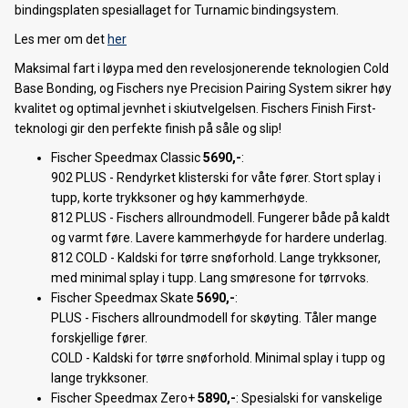
bindingsplaten spesiallaget for Turnamic bindingsystem.
Nordnorsk sykkelmesse 2019
Les mer om det
her
Smøretips: Kvaløya Skimaraton 2019
Maksimal fart i løypa med den revelosjonerende teknologien Cold
Base Bonding, og Fischers nye Precision Pairing System sikrer høy
Smøretips: Tromsø skimaraton 2019
kvalitet og optimal jevnhet i skiutvelgelsen. Fischers Finish First-
teknologi gir den perfekte finish på såle og slip!
Velge riktig fjellski
Fischer Speedmax Classic
5690,-
:
Nordnorsk skimesse 2018
902 PLUS - Rendyrket klisterski for våte fører. Stort splay i
tupp, korte trykksoner og høy kammerhøyde.
Forhåndsbestilling av 2019 TREK sykler starter nå!
812 PLUS - Fischers allroundmodell. Fungerer både på kaldt
og varmt føre. Lavere kammerhøyde for hardere underlag.
Forhåndsbestilling langrennski 2018/19
812 COLD - Kaldski for tørre snøforhold. Lange trykksoner,
med minimal splay i tupp. Lang smøresone for tørrvoks.
Sykkeldemo 01.09.18
Fischer Speedmax Skate
5690,-
:
PLUS - Fischers allroundmodell for skøyting. Tåler mange
Forhåndsbestilling av 2019 SANTA CRUZ sykler
forskjellige fører.
ShopRide
COLD - Kaldski for tørre snøforhold. Minimal splay i tupp og
lange trykksoner.
Elsykkeldag 16. juni
Fischer Speedmax Zero+
5890,-
: Spesialski for vanskelige