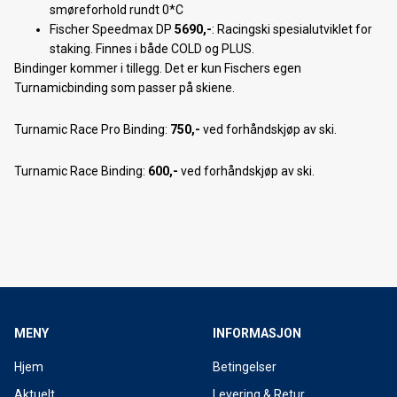
smøreforhold rundt 0*C
Nordnorsk Sykkelmesse 2018
Fischer Speedmax DP
5690,-
: Racingski spesialutviklet for
staking. Finnes i både COLD og PLUS.
Behind the scenes: OL 2018
Bindinger kommer i tillegg. Det er kun Fischers egen
Turnamicbinding som passer på skiene.
Tromsø Skimaraton 2018
Turnamic Race Pro Binding:
750,-
ved forhåndskjøp av ski.
Smøretips Tromsø skimaraton 2018
Marcialonga 2018
Turnamic Race Binding:
600,-
ved forhåndskjøp av ski.
Sendingsfrister for julegaver 2017
Åpningstider desember 2017
Nordnorsk skimesse 2017
Forhåndsbestilling av 2018 sykler starter nå!
MENY
INFORMASJON
Forhåndsbestilling langrennski 2017/18
Hjem
Betingelser
Elsykkeldag hos Tromsø ski & sykkel
Aktuelt
Levering & Retur