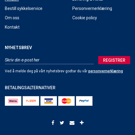
Bestill sykkelservice
Personvernerklæring
Tromsø Sykkelfestival 2017
Om oss
Cookie policy
Tour de Lax 2017
Kontakt
Shimano Service Center
Nordnorsk Sykkelmesse 2017
NYHETSBREV
Nordnorsk skimesse 2016
REGISTRER
Høstsalg sykkel
Ved å melde deg på vårt nyhetsbrev godtar du vår
personvernerklæring
Cube Touring Hybrid 400 El-Sykkel
BETALINGSALTERNATIVER
Tromsø Sykkelfestival 2016
Tour De Lax 2016
ENDELIG: Smøremelding Tromsø Skimaraton 2016
Tromsø Skimaraton 2016