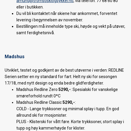
amund@tromsoskiogsykkel.no
, via telefon:
77 68 60 80
Forhåndsbestilling langrennsski 2022/23
eller i butikken.
Du vil bli kontaktet når skiene har ankommet, forventet
Trek Fuel EXe - Vanlige spørsmål
levering i begynnelsen av november.
Bestillingen må inneholde type ski, høyde og vekt på utøver,
Trek Fuel EXE - En ny æra er i emning
samt ferdighetsnivå.
Forhåndsbestilling langrennsski 2021/22
BCA Tracker 2 oppdatering
Madshus
Splitter nye Trek Slash er lansert!
Utviklet, testet og godkjent av de best utøverne i verden: REDLINE
Serien setter en ny standard for fart. Helt ny ski for sesongen
Forhåndsbestilling av 2021 SANTA CRUZ sykler
17/18, med nytt design og enda bedre glidferdigheter.
VI HAR FLYTTET
Madshus Redline Zero
5290,-
: Spesialski for vanskelige
smøreforhold rundt 0*C
Velg riktig Elykkel
Madshus Redline Classic
5290,-
:
COLD - Lange trykksoner og minimal splay i tupp. En god
Den nye 2020 Trek Rail & Powerfly - i butikken nå!
allround ski for mosjonister.
PLUS - Klisterski for vått føre. Korte trykksoner, stort splay i
Nordnorsk Skimesse 2019
tupp og høy kammerhøyde for klister.