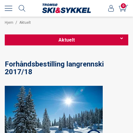
0
/
Hjem
Aktuelt
Aktuelt
Nordnorsk sykkelmesse 2026
Forhåndsbestilling langrennski
2017/18
Forhåndsbestilling av langrennsski 25/26
Nordnorsk sykkelmesse 2025
OPPDATERT Smøretips Reistadløpet 2025
Smøretips Reistadløpet 2025
Ekspedisjoner og turinspirasjon med Kristin Harila hos Tromsø
ski & sykkel