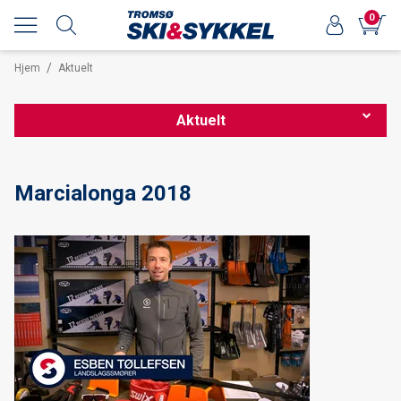
0
/
Hjem
Aktuelt
Aktuelt
Nordnorsk sykkelmesse 2026
Marcialonga 2018
Forhåndsbestilling av langrennsski 25/26
Nordnorsk sykkelmesse 2025
OPPDATERT Smøretips Reistadløpet 2025
Smøretips Reistadløpet 2025
Ekspedisjoner og turinspirasjon med Kristin Harila hos Tromsø
ski & sykkel