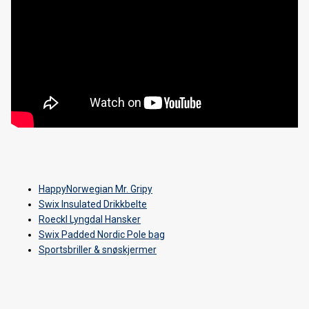
Forhåndsbestilling langrennsski 2022/23
Trek Fuel EXe - Vanlige spørsmål
Trek Fuel EXE - En ny æra er i emning
Forhåndsbestilling langrennsski 2021/22
BCA Tracker 2 oppdatering
Splitter nye Trek Slash er lansert!
Forhåndsbestilling av 2021 SANTA CRUZ sykler
HappyNorwegian Mr. Gripy
Swix Insulated Drikkbelte
VI HAR FLYTTET
Roeckl Lyngdal Hansker
Swix Padded Nordic Pole bag
Velg riktig Elykkel
Sportsbriller & snøskjermer
Den nye 2020 Trek Rail & Powerfly - i butikken nå!
Nordnorsk Skimesse 2019