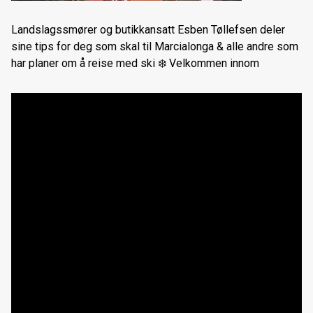
Ski, snowshoe & bike rental in Tromsø
Landslagssmører og butikkansatt Esben Tøllefsen deler
Filmvisning med Nikolai Schirmer
sine tips for deg som skal til Marcialonga & alle andre som
har planer om å reise med ski
❄️
Velkommen innom
NYE Trek Rail+ er her
Forhåndsbestilling langrennsski 2024/25
Nordnorsk sykkelmesse 2024
Cannondale Moterra SL
Forhåndsbestilling av 2024 Cannondale & Trek sykler
Norske ski siden 1906
Forhåndsbestilling langrennsski 2023/24
Kom og prøv fulldempet elsykkel
Nordnorsk sykkelmesse 2023