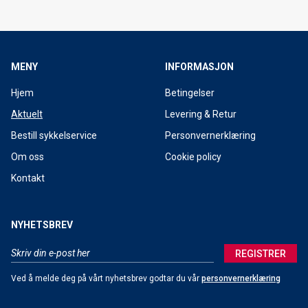
Bakgårdssalg 11-12. Oktober 2019
Forhåndsbestilling av 2020 SANTA CRUZ sykler
MENY
INFORMASJON
Forhåndsbestilling av 2020 TREK sykler starter nå!
Hjem
Betingelser
Forhåndsbestilling langrennski 2019/20
Aktuelt
Levering & Retur
2020 Santa Cruz Tallboy
Bestill sykkelservice
Personvernerklæring
2020 Trek Fuel EX
Om oss
Cookie policy
Kontakt
2020 Santa Cruz Hightower
Terrengsykkel-legenden Gary Fisher kommer til Lavkarittet
NYHETSBREV
Lyst å prøve fulldempet ELSYKKEL?
REGISTRER
Shop Ride 2019
Ved å melde deg på vårt nyhetsbrev godtar du vår
personvernerklæring
Elsykkeldag 15. Juni