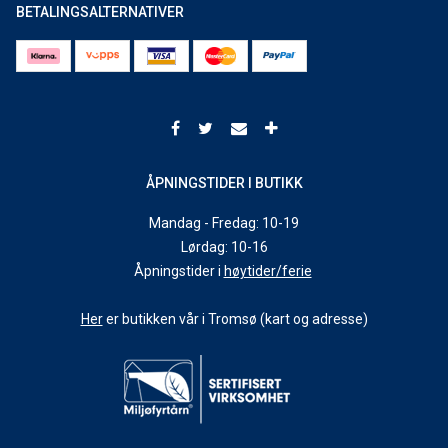
BETALINGSALTERNATIVER
Nordnorsk sykkelmesse 2019
Smøretips: Kvaløya Skimaraton 2019
Smøretips: Tromsø skimaraton 2019
Velge riktig fjellski
ÅPNINGSTIDER I BUTIKK
Nordnorsk skimesse 2018
Mandag - Fredag: 10-19
Forhåndsbestilling av 2019 TREK sykler starter nå!
Lørdag: 10-16
Forhåndsbestilling langrennski 2018/19
Åpningstider i
høytider/ferie
Sykkeldemo 01.09.18
Her
er butikken vår i Tromsø (kart og adresse)
Forhåndsbestilling av 2019 SANTA CRUZ sykler
ShopRide
Elsykkeldag 16. juni