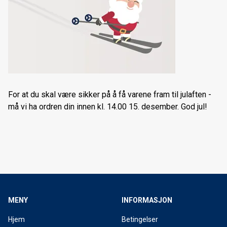
Ski, snowshoe & bike rental in Tromsø
Filmvisning med Nikolai Schirmer
NYE Trek Rail+ er her
Forhåndsbestilling langrennsski 2024/25
Nordnorsk sykkelmesse 2024
For at du skal være sikker på å få varene fram til julaften -
må vi ha ordren din innen kl. 14.00 15. desember. God jul!
Cannondale Moterra SL
Forhåndsbestilling av 2024 Cannondale & Trek sykler
Norske ski siden 1906
Forhåndsbestilling langrennsski 2023/24
Kom og prøv fulldempet elsykkel
MENY
INFORMASJON
Nordnorsk sykkelmesse 2023
Hjem
Betingelser