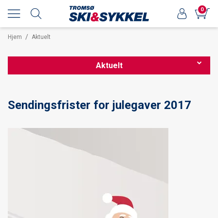
0
/
Hjem
Aktuelt
Aktuelt
Nordnorsk sykkelmesse 2026
Sendingsfrister for julegaver 2017
Forhåndsbestilling av langrennsski 25/26
Nordnorsk sykkelmesse 2025
OPPDATERT Smøretips Reistadløpet 2025
Smøretips Reistadløpet 2025
Ekspedisjoner og turinspirasjon med Kristin Harila hos Tromsø
ski & sykkel