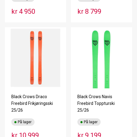
kr 4 950
kr 8 799
Black Crows Draco
Black Crows Navis
Freebird Frikjøringsski
Freebird Toppturski
25/26
25/26
På lager
På lager
kr 10 999
kr 9 199