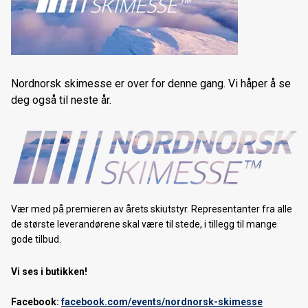
Nordnorsk skimesse 2017
Forhåndsbestilling av 2018 sykler starter nå!
Forhåndsbestilling langrennski 2017/18
Nordnorsk skimesse er over for denne gang. Vi håper å se
deg også til neste år.
Vær med på premieren av årets skiutstyr. Representanter fra alle
de største leverandørene skal være til stede, i tillegg til mange
gode tilbud.
Vi ses i butikken!
Facebook:
facebook.com/events/nordnorsk-skimesse