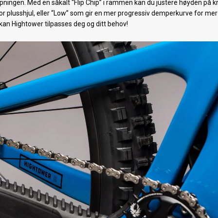
kapningen. Med en såkalt “Flip Chip” i rammen kan du justere høyden på 
og for plusshjul, eller “Low” som gir en mer progressiv demperkurve for mer
kan Hightower tilpasses deg og ditt behov!