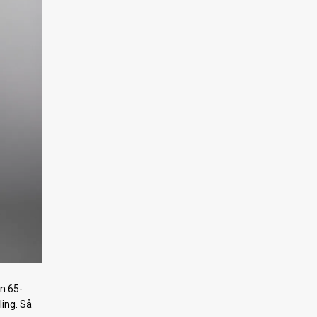
n 65-
ling. Så