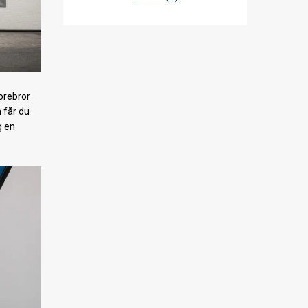
orebror
 får du
g en