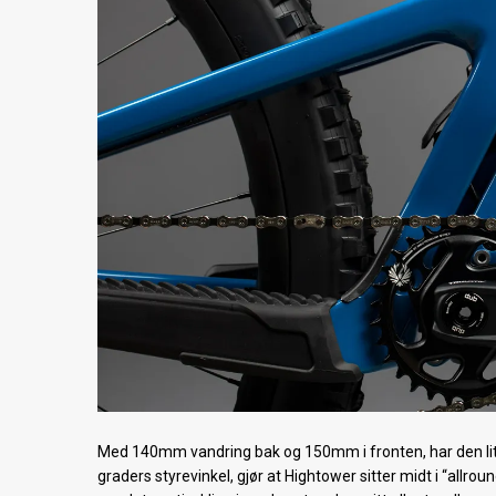
Med 140mm vandring bak og 150mm i fronten, har den lit
graders styrevinkel, gjør at Hightower sitter midt i “allro