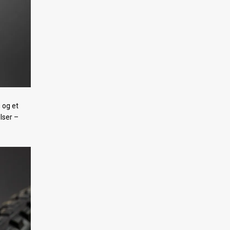
 og et
lser –