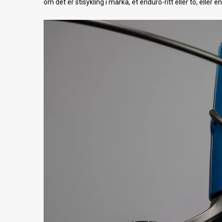
om det er stisykling i marka, et enduro-ritt eller to, eller