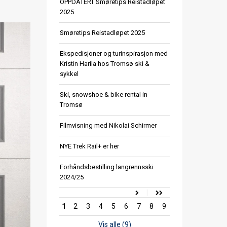
OPPDATERT Smøretips Reistadløpet
2025
Smøretips Reistadløpet 2025
Ekspedisjoner og turinspirasjon med
Kristin Harila hos Tromsø ski &
sykkel
Ski, snowshoe & bike rental in
Tromsø
Filmvisning med Nikolai Schirmer
NYE Trek Rail+ er her
Forhåndsbestilling langrennsski
2024/25
1
2
3
4
5
6
7
8
9
Vis alle (9)