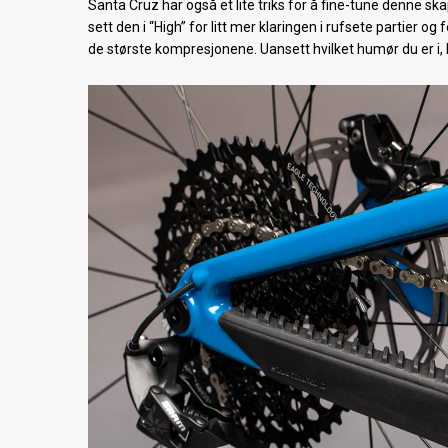
Santa Cruz har også et lite triks for å fine-tune denne s
sett den i “High” for litt mer klaringen i rufsete partier 
de største kompresjonene. Uansett hvilket humør du er i, 