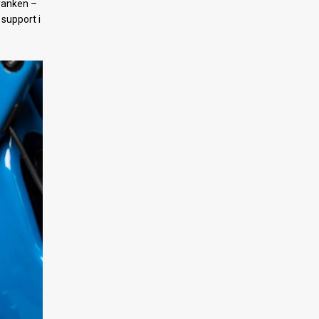
kranken –
 support i