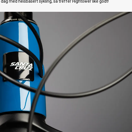
 en dag med heisbasert sykling, så treffer Hightower like godt!