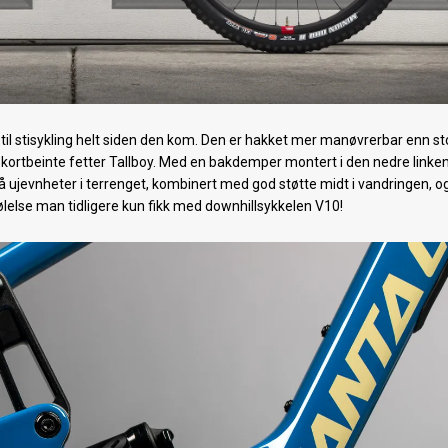
til stisykling helt siden den kom. Den er hakket mer manøvrerbar enn st
r kortbeinte fetter Tallboy. Med en bakdemper montert i den nedre linken
 ujevnheter i terrenget, kombinert med god støtte midt i vandringen, o
ølelse man tidligere kun fikk med downhillsykkelen V10!