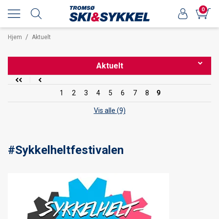
0
/
Hjem
Aktuelt
Aktuelt
1
2
3
4
5
6
7
8
9
Tromsø Skimaraton 2015
Vis alle (9)
Åpningstider desember
Forhåndsbestilling av 2015 sykler starter nå!
#Sykkelheltfestivalen
#Sykkelheltfestivalen
Salomon Freeski - Moment's notice
Burfjord lyktene er på lager!
Line Sick Day 110