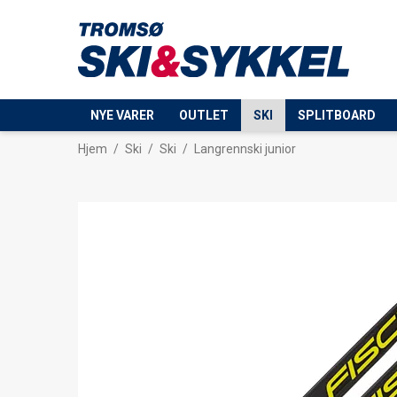
NYE VARER
OUTLET
SKI
SPLITBOARD
Hjem
/
Ski
/
Ski
/
Langrennski junior