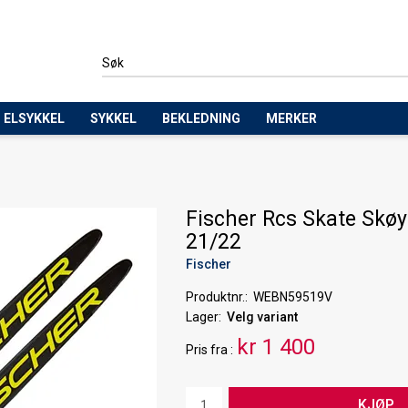
ELSYKKEL
SYKKEL
BEKLEDNING
MERKER
Fischer Rcs Skate Skøy
21/22
Fischer
Produktnr.
WEBN59519V
Lager
Velg variant
kr 1 400
Pris
fra
KJØP