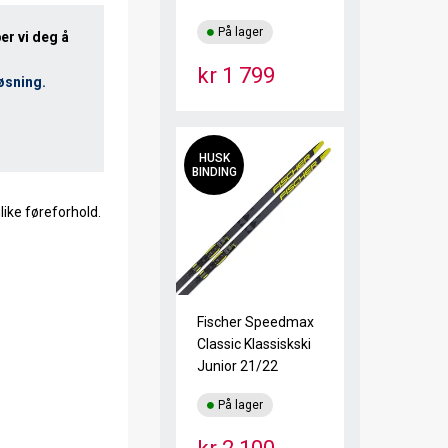
25/26
På lager
er vi deg å
kr 1 799
løsning.
HUSK
BINDING
like føreforhold.
Fischer Speedmax
Classic Klassiskski
Junior 21/22
På lager