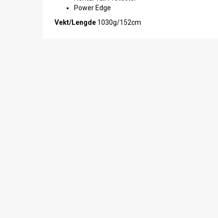
Power Edge
Vekt/Lengde
1030g/152cm