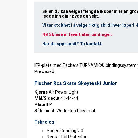
Skien du kan velge i "lengde & spenn" er en gro
legge inn din høyde og vekt.
Vi tar stolthet i å velge riktig ski til hver løper!
NB Skiene er levert uten bindinger.
Har du spørsmål?
Ta kontakt
.
IFP-plate med Fischers TURNAMIC® bindingssystem for e
Prewaxed.
Fischer Rcs Skate Skøyteski Junior
Kjerne
Air Power Light
Mål/Sidecut
41-44-44
Plate
IFP
Såle finish
World Cup Universal
Teknologi
Speed Grinding 2.0
Rental Tail Protector