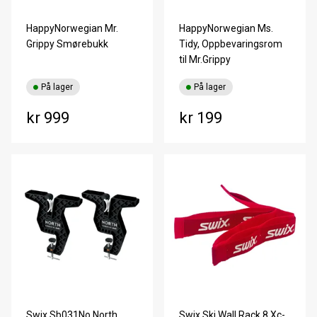
HappyNorwegian Mr.
HappyNorwegian Ms.
Grippy Smørebukk
Tidy, Oppbevaringsrom
til Mr.Grippy
På lager
På lager
kr 999
kr 199
Swix Sb031No North
Swix Ski Wall Rack 8 Xc-