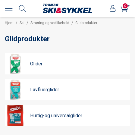
0
/
/
/
Hjem
Ski
Smøring-og vedlikehold
Glidprodukter
Glidprodukter
Glider
Lavfluorglider
Hurtig-og universalglider