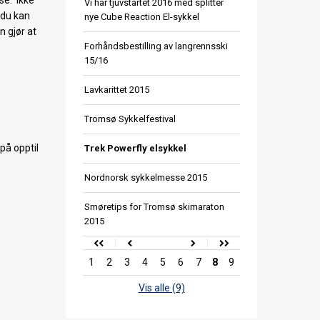
se. Ikke
Vi har tjuvstartet 2016 med splitter
t du kan
nye Cube Reaction El-sykkel
 gjør at
Forhåndsbestilling av langrennsski
15/16
Lavkarittet 2015
Tromsø Sykkelfestival
på opptil
Trek Powerfly elsykkel
Nordnorsk sykkelmesse 2015
Smøretips for Tromsø skimaraton
2015
1
2
3
4
5
6
7
8
9
Vis alle (9)