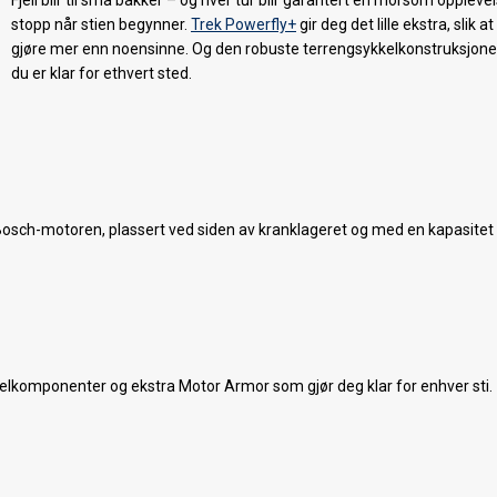
Fjell blir til små bakker – og hver tur blir garantert en morsom opplevel
stopp når stien begynner.
Trek Powerfly+
gir deg det lille ekstra, slik a
gjøre mer enn noensinne. Og den robuste terrengsykkelkonstruksjonen
du er klar for ethvert sted.
e Bosch-motoren, plassert ved siden av kranklageret og med en kapasitet 
komponenter og ekstra Motor Armor som gjør deg klar for enhver sti.