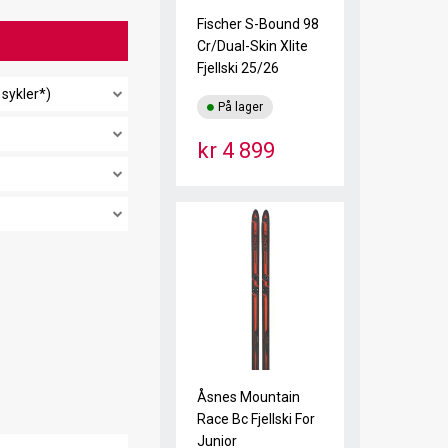
Fischer S-Bound 98
Cr/Dual-Skin Xlite
Fjellski 25/26
 sykler*)
På lager
kr 4 899
Åsnes Mountain
Race Bc Fjellski For
Junior