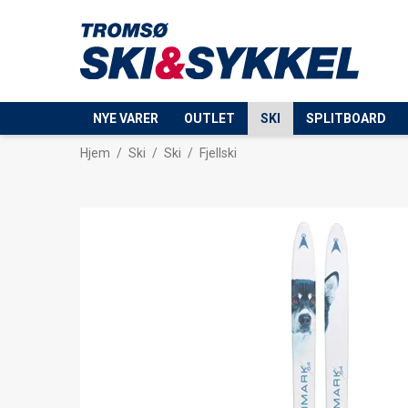
NYE VARER
OUTLET
SKI
SPLITBOARD
Hjem
/
Ski
/
Ski
/
Fjellski