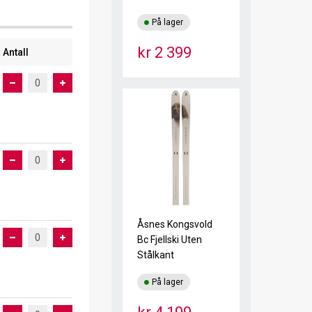
På lager
kr 2 399
Antall
Åsnes Kongsvold
Bc Fjellski Uten
Stålkant
På lager