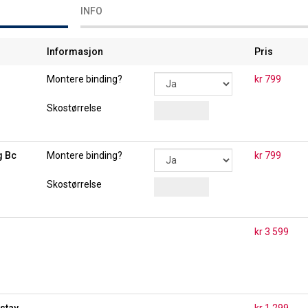
INFO
Informasjon
Pris
Montere binding?
kr 799
Skostørrelse
g Bc
Montere binding?
kr 799
Skostørrelse
kr 3 599
stav
kr 1 299