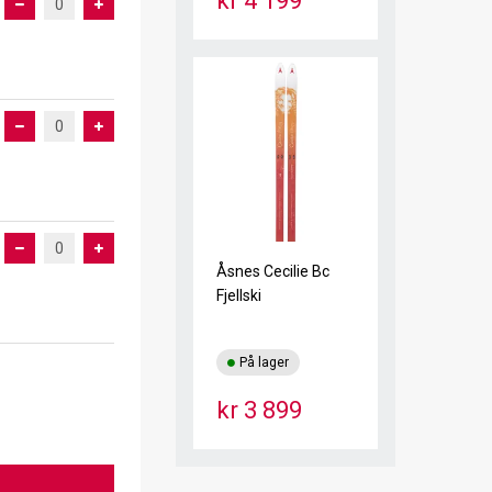
kr 4 199
Åsnes Cecilie Bc
Fjellski
På lager
kr 3 899