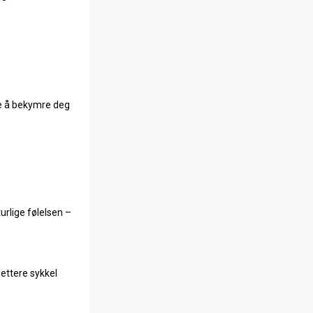
kke å bekymre deg
rlige følelsen –
lettere sykkel