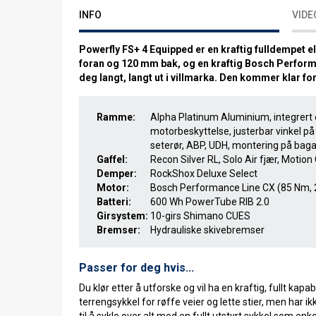
INFO
VIDE
Powerfly FS+ 4 Equipped er en kraftig fulldempet e
foran og 120 mm bak, og en kraftig Bosch Perform
deg langt, langt ut i villmarka. Den kommer klar for
Ramme:
Alpha Platinum Aluminium, integrert o
motorbeskyttelse, justerbar vinkel p
seterør, ABP, UDH, montering på bag
Gaffel:
Recon Silver RL, Solo Air fjær, Motio
Demper:
RockShox Deluxe Select
Motor:
Bosch Performance Line CX (85 Nm, 
Batteri:
600 Wh PowerTube RIB 2.0
Girsystem:
10-girs Shimano CUES
Bremser:
Hydrauliske skivebremser
Passer for deg hvis...
Du klør etter å utforske og vil ha en kraftig, fullt ka
terrengsykkel for røffe veier og lette stier, men har i
til å sykle over alt med en fullt utstyrt sykkel som en