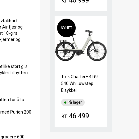
kr 40 999
vtakbart
 Air fjær og
NYHET
t 10-girs
skjermer og
like stort glis
er til hytter i
Trek Charter+ 4 R9
540 Wh Lowstep
Elsykkel
teri for å ta
På lager
e med Purion 200
kr 46 499
ppgradere 600