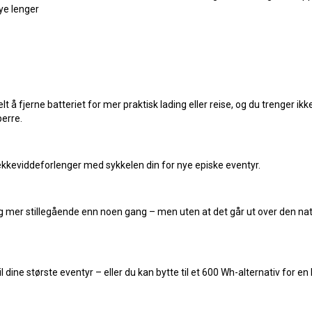
mye lenger
elt å fjerne batteriet for mer praktisk lading eller reise, og du trenger i
erre.
kkeviddeforlenger med sykkelen din for nye episke eventyr.
 mer stillegående enn noen gang – men uten at det går ut over den natu
dine største eventyr – eller du kan bytte til et 600 Wh-alternativ for en 