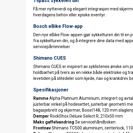
Tilpass sykkelen din
Få mer nytteverdi og elegant integrasjon med skjermer o
hverdagens behov eller episke eventyr.
Bosch eBike Flow-app
Den nye eBike Flow-appen gjør sykkelturen din til en p
fra sykkelturen din, og å integrere dine data med ap
servicepåminnelser.
Shimano CUES
Shimano CUES er inspirert av syklistenes ønske om pro
holdbarhet på tvers av en rekke både elektriske og tr
levetiden på slitedeler som kjede, nav og krankdrev be
Spesifikasjoner
Ramme
Alpha Platinum Aluminium, integrert og avtakb
justerbar vinkel på hodesettet, justerbar geometri m
bagasjebrett og skjermer, Boost148, 120 mm slaglen
Demper
RockShox Deluxe Select R, 210x50 mm
Maks gaffelvandring
Se servicehåndboken
Frontnav
Shimano TC500 aluminium, centerlock, 11