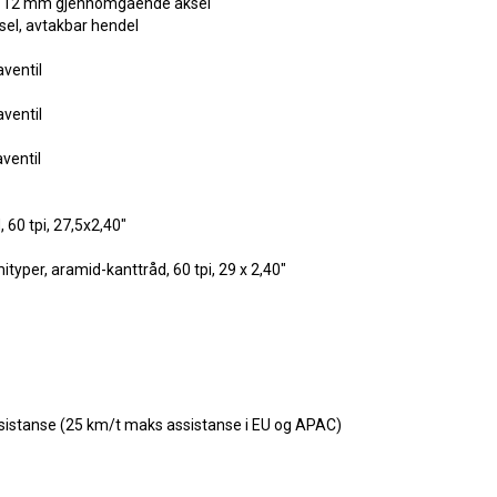
 x 12 mm gjennomgående aksel
el, avtakbar hendel
aventil
aventil
ventil
60 tpi, 27,5x2,40"
yper, aramid-kanttråd, 60 tpi, 29 x 2,40"
istanse (25 km/t maks assistanse i EU og APAC)