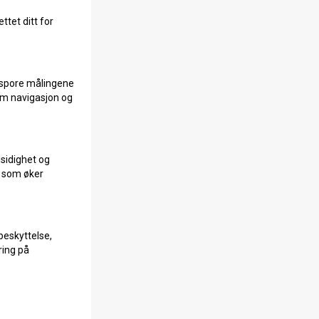
ttet ditt for
, spore målingene
om navigasjon og
lsidighet og
, som øker
beskyttelse,
ring på