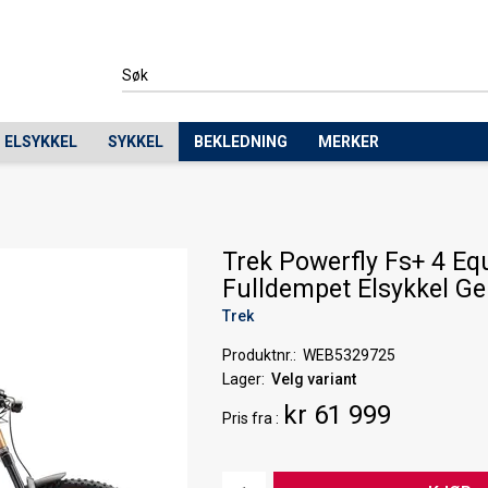
ELSYKKEL
SYKKEL
BEKLEDNING
MERKER
Trek Powerfly Fs+ 4 Eq
Fulldempet Elsykkel Ge
Trek
Produktnr.
WEB5329725
Lager
Velg variant
kr 61 999
Pris
fra