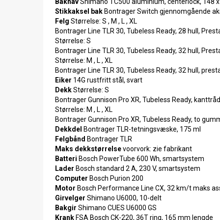
Baknav
Shimano TC500 aluminium, centerlock, 148
Stikkaksel bak
Bontrager Switch gjennomgående aks
Felg
Størrelse: S , M , L , XL
Bontrager Line TLR 30, Tubeless Ready, 28 hull, Prest
Størrelse: S
Bontrager Line TLR 30, Tubeless Ready, 32 hull, Prest
Størrelse: M , L , XL
Bontrager Line TLR 30, Tubeless Ready, 32 hull, presta
Eiker
14G rustfritt stål, svart
Dekk
Størrelse: S
Bontrager Gunnison Pro XR, Tubeless Ready, kanttråd, 
Størrelse: M , L , XL
Bontrager Gunnison Pro XR, Tubeless Ready, to gummit
Dekkdel
Bontrager TLR-tetningsvæske, 175 ml
Felgbånd
Bontrager TLR
Maks dekkstørrelse
voorvork: zie fabrikant
Batteri
Bosch PowerTube 600 Wh, smartsystem
Lader
Bosch standard 2 A, 230 V, smartsystem
Computer
Bosch Purion 200
Motor
Bosch Performance Line CX, 32 km/t maks ass
Girvelger
Shimano U6000, 10-delt
Bakgir
Shimano CUES U6000 GS
Krank
FSA Bosch CK-220, 36T ring, 165 mm lengde