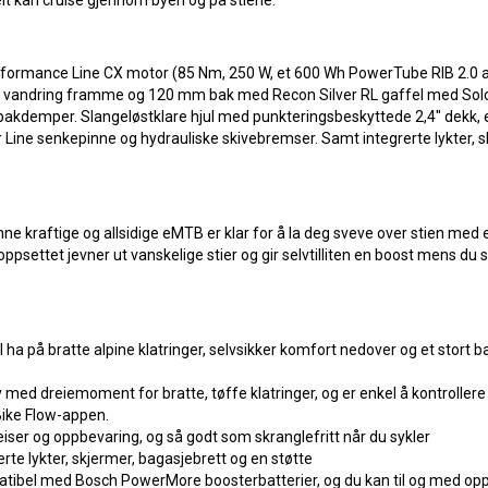
rmance Line CX motor (85 Nm, 250 W, et 600 Wh PowerTube RIB 2.0 a
mm vandring framme og 120 mm bak med Recon Silver RL gaffel med Solo
akdemper. Slangeløstklare hjul med punkteringsbeskyttede 2,4" dekk, e
r Line senkepinne og hydrauliske skivebremser. Samt integrerte lykter, 
kraftige og allsidige eMTB er klar for å la deg sveve over stien med et 
ettet jevner ut vanskelige stier og gir selvtilliten en boost mens du sykl
 ha på bratte alpine klatringer, selvsikker komfort nedover og et stort bat
med dreiemoment for bratte, tøffe klatringer, og er enkel å kontroller
Bike Flow-appen.
 reiser og oppbevaring, og så godt som skranglefritt når du sykler
erte lykter, skjermer, bagasjebrett og en støtte
patibel med Bosch PowerMore boosterbatterier, og du kan til og med o