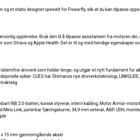
g et stativ designet spesielt for Powerfly, slik at du kan tilpasse oppse
ersonlig opplevelse. Bruk den til å tilpasse assistansen fra motoren din
per som Strava og Apple Health. Det er til og med hendige egenskaper s
blemfrie drivverk som holder lenge, og utgjør et nytt fundament for al
adisjonelle sykler. CUES har Shimanos nye drivverksteknologi, LINKGLIDE
traktelig.
art RIB 2.0-batteri, konisk styrerør, intern kabling, Motor Armor-motor
ed Mino Link, justerbar fjæringskurve, 34,9 mm seterør, ABP, UDH, monte
gde
0 x 15 mm gjennomgående aksel