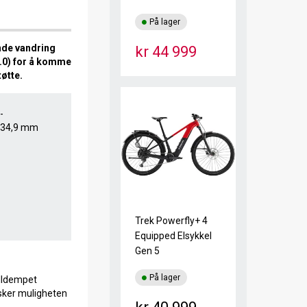
På lager
ende vandring
kr 44 999
.0) for å komme
tøtte.
-
, 34,9 mm
Trek Powerfly+ 4
Equipped Elsykkel
Gen 5
På lager
ulldempet
elsker muligheten