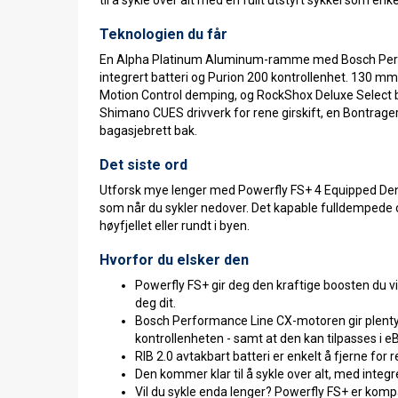
Teknologien du får
En Alpha Platinum Aluminum-ramme med Bosch Perfo
integrert batteri og Purion 200 kontrollenhet. 130 
Motion Control demping, og RockShox Deluxe Select b
Shimano CUES drivverk for rene girskift, en Bontrage
bagasjebrett bak.
Det siste ord
Utforsk mye lenger med Powerfly FS+ 4 Equipped Denne 
som når du sykler nedover. Det kapable fulldempede opps
høyfjellet eller rundt i byen.
Hvorfor du elsker den
Powerfly FS+ gir deg den kraftige boosten du vil
deg dit.
Bosch Performance Line CX-motoren gir plenty 
kontrollenheten - samt at den kan tilpasses i e
RIB 2.0 avtakbart batteri er enkelt å fjerne for
Den kommer klar til å sykle over alt, med integr
Vil du sykle enda lenger? Powerfly FS+ er kom