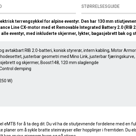
O
STØRRELSESGUIDE
lektrisk terrengsykkel for alpine eventyr. Den har 130 mm stiutjevn
ance Line CX-motor med et Removable Integrated Battery 2.0 (RIB 2
 alle eventyr, med inkluderte skjermer, lykter, bagasjebrett bak og s
g avtakbart RIB 2.0-batteri, konisk styrerør, intern kabling, Motor Armor
å hodesettet, justerbar geometri med Mino Link, justerbar fjæringskurve
asjebrett og skjermer, Boost148, 120 mm slaglengde
n Control demping
250 W)
pabel eMTB for å ta deg dit. Du vil ha de stiutjevnende fordelene med en f
kke planer om å sykle bratte steinrøyser eller hopplinjer i fremtiden. Du 
kelt kan cruise gjennom byen og på stiene.