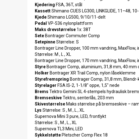
Kjedering
FSA, 36T, stål
Kassett
Shimano CUES LG300, LINKGLIDE, 11–48, 10-
Kjede
Shimano LG500, 9/10/11-delt
Pedal
VP-536 nylonplattform
Maks drevstørrelse
1x: 38T
Sete
Bontrager Commuter Comp
Setepinne
Størrelse: S
Bontrager Line Dropper, 100 mm vandring, MaxFlow, 
Størrelse: M , L , XL
Bontrager Line Dropper, 170 mm vandring, MaxFlow, 
Styre
Bontrager Comp, aluminium, 31,8 mm, 40 mm 
Holker
Bontrager XR Trail Comp, nylon låseklemme
Styrefremspring
Bontrager Comp, 31,8 mm, Blendr-k
Styrelager
FSA IS-2, 1-1/8" oppe, 1,5" nede
Brems
Tektro Gemini SL 4-stempels hydraulisk brem
Bremseskive
Tektro, senterlås, 203 mm
Skivestørrelse
Maks størrelse på bremseskive – ram
Lys
Størrelse: S , M , L , XL
Supernova Mini 3 pure, LED, frontlykt
Størrelse: S , M , L , XL
Supernova TL3 Mini, LED
Sykkelstøtte
Pletscher Comp Flex 18